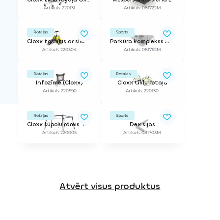
Artikuls: 220131
Artikuls: 081722M
Rotaļas
Sports
Cloxx tornītis ar slidkalniņu
Parkūra komplekss Atspērieni un precizitāte
Artikuls: 220304
Artikuls: 081762M
Rotaļas
Rotaļas
Infozīme (Cloxx)
Cloxx tīklu rotaļa
Artikuls: 220590
Artikuls: 220130
Rotaļas
Sports
Cloxx šūpoļu rāmis Tantalium (bez sēdeklīšiem)
Dex sijas
Artikuls: 220005
Artikuls: 081703M
Atvērt visus produktus