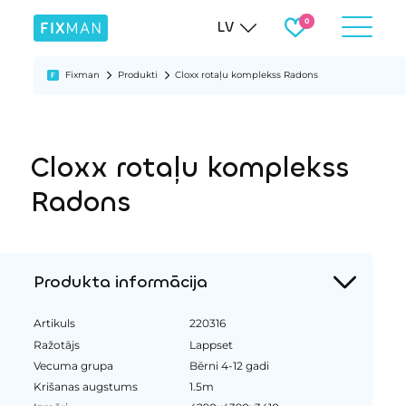
LV
Fixman
Produkti
Cloxx rotaļu komplekss Radons
Cloxx rotaļu komplekss
Radons
Produkta informācija
Artikuls
220316
Ražotājs
Lappset
Vecuma grupa
Bērni 4-12 gadi
Krišanas augstums
1.5m