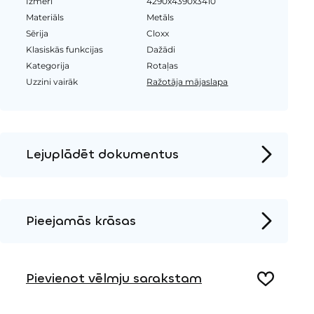
Izmēri
4290x4390x3410
Materiāls
Metāls
Sērija
Cloxx
Klasiskās funkcijas
Dažādi
Kategorija
Rotaļas
Uzzini vairāk
Ražotāja mājaslapa
Lejuplādēt dokumentus
Produkta lapa
Instalācijas instrukcijas
Pieejamās krāsas
2D DWG – Sānu skats
Metāls
2D DWG – Augšas skats
Pievienot vēlmju sarakstam
3D DWG
HPL krāsa