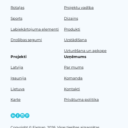
Rotaļas
Projektu vadība
Sports
Dizains
Labiekārtojuma elementi
Produkti
Drošības segumi
Uzstādīšana
Uzturēšana un apkope
Projekti
Uzņēmums
Latvija
Par mums
Igaunija
Komanda
Lietuva
Kontakti
Karte
Privātuma politika
Copyright © Fixman, 2026. Visas tiesības aizsargātas.