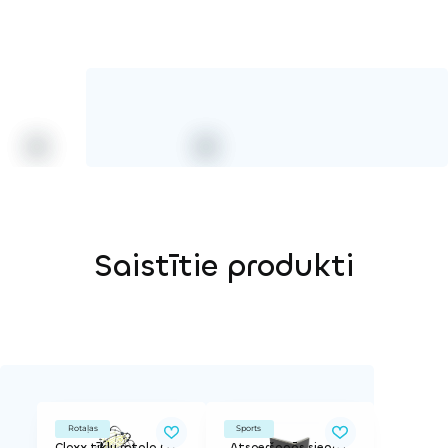
Virve
Saistītie produkti
Rotaļas
Sports
Cloxx tīklu rotaļa Oxygen
Atsperšanās siena L