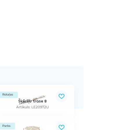
Rotaļas
Šķēršļu trase 8
Artikuls: LE20972U
Parks