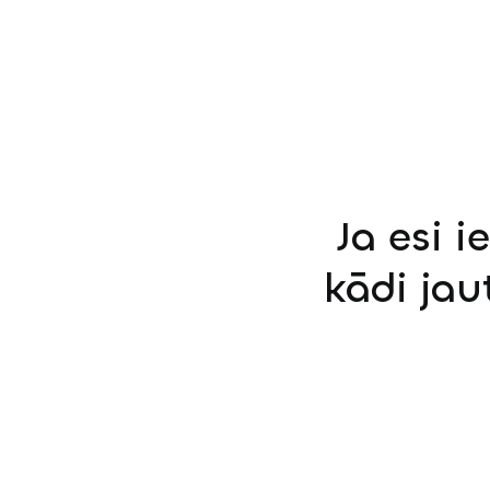
Ja esi i
kādi jau