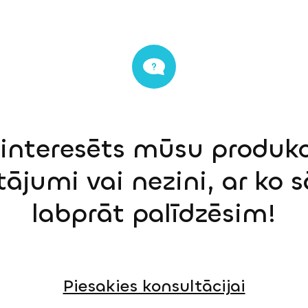
einteresēts mūsu produkci
tājumi vai nezini, ar ko 
labprāt palīdzēsim!
Piesakies konsultācijai