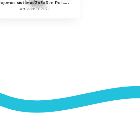
Nojumes sistēma 3x3x3 m Poliestera saulessargi (6 gab.) ar 7 Robīnijas balstiem
Artikuls: T8707U