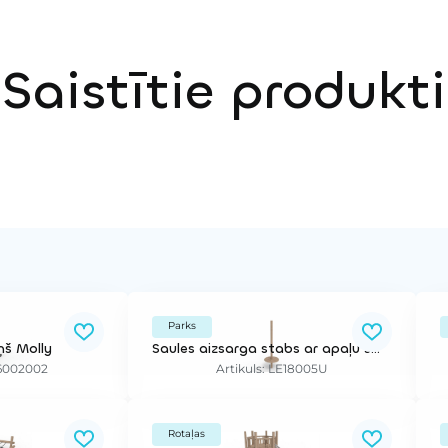
Saistītie produkti
Parks
ņš Molly
Saules aizsarga stabs ar apaļu smilšu galdu, 3,33 m
06002002
Artikuls: LE18005U
Rotaļas