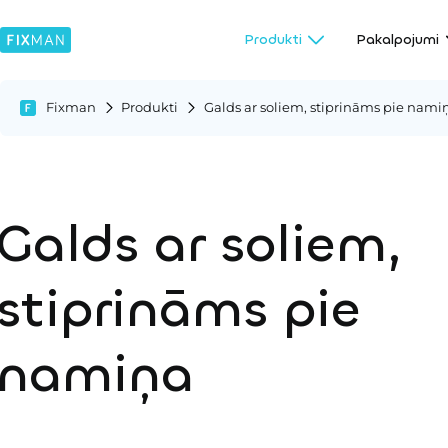
Produkti
Pakalpojumi
Fixman
Produkti
Galds ar soliem, stiprināms pie nami
Galds ar soliem,
stiprināms pie
namiņa