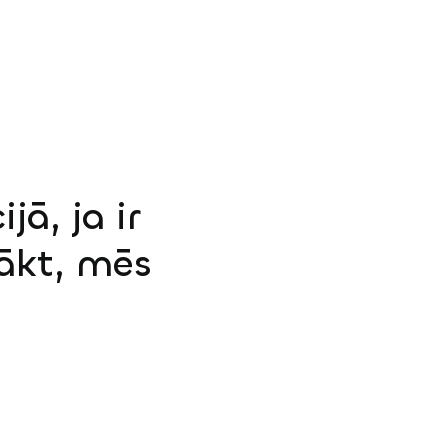
jā, ja ir
sākt, mēs