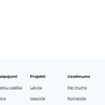
alpojumi
Projekti
Uzņēmums
jektu vadība
Latvija
Par mums
ains
Igaunija
Komanda