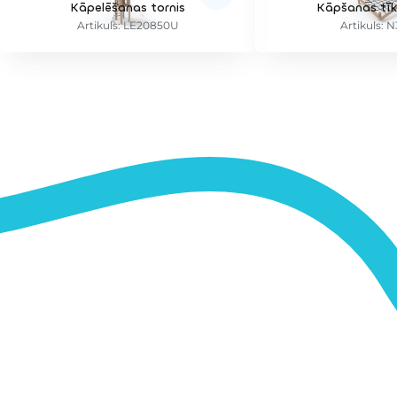
Kāpelēšanas tornis
Kāpšanas tīkl
Artikuls: LE20850U
Artikuls: 