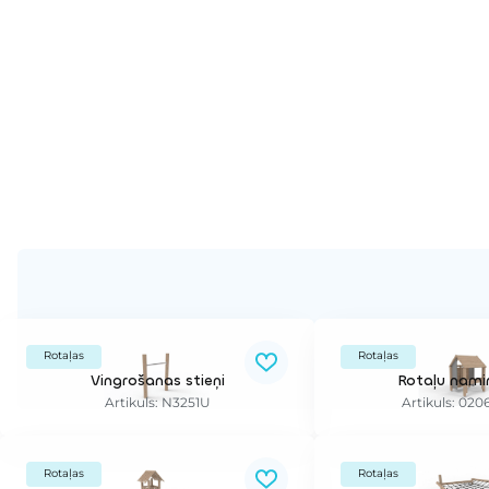
Rotaļas
Rotaļas
Vingrošanas stieņi
Rotaļu nami
Artikuls: N3251U
Artikuls: 02
Rotaļas
Rotaļas