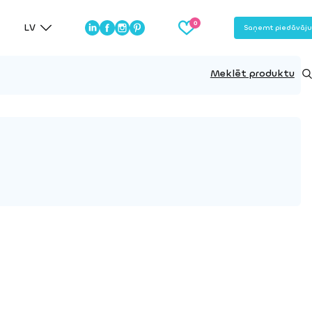
LV
Saņemt piedāvāj
Meklēt produktu