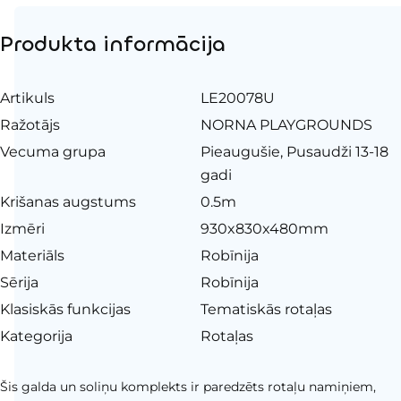
Produkta informācija
Artikuls
LE20078U
Ražotājs
NORNA PLAYGROUNDS
Vecuma grupa
Pieaugušie, Pusaudži 13-18
gadi
Krišanas augstums
0.5m
Izmēri
930x830x480mm
Materiāls
Robīnija
Sērija
Robīnija
Klasiskās funkcijas
Tematiskās rotaļas
Kategorija
Rotaļas
Šis galda un soliņu komplekts ir paredzēts rotaļu namiņiem,