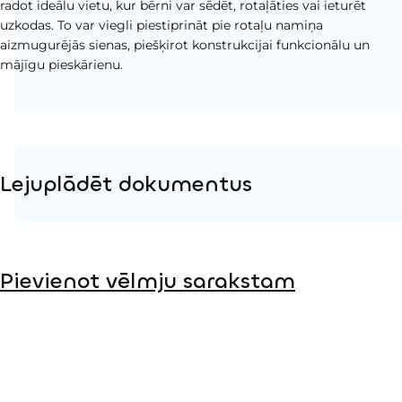
radot ideālu vietu, kur bērni var sēdēt, rotaļāties vai ieturēt
uzkodas. To var viegli piestiprināt pie rotaļu namiņa
aizmugurējās sienas, piešķirot konstrukcijai funkcionālu un
mājīgu pieskārienu.
Lejuplādēt dokumentus
Produkta lapa
Pievienot vēlmju sarakstam