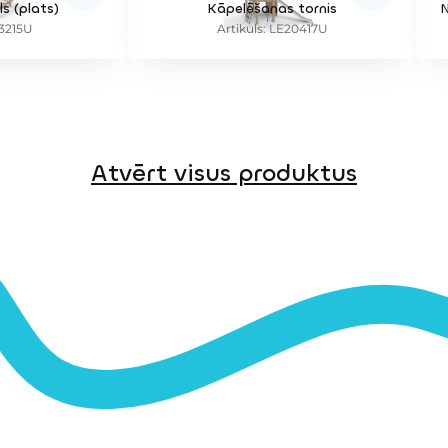
s (plats)
Kāpelēšanas tornis
N3215U
Artikuls: LE20417U
Atvērt visus produktus