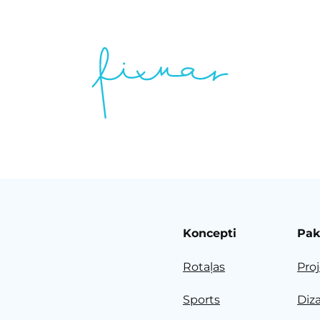
Koncepti
Pak
Rotaļas
Pro
Sports
Diz