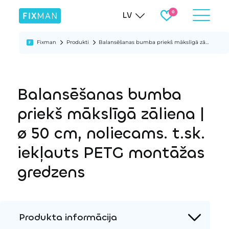
LV
Fixman
Produkti
Balansēšanas bumba priekš mākslīgā zāliena | ø 50 cm, noliecams. t.sk. iekļauts PETG montāžas gredzens
Balansēšanas bumba
priekš mākslīgā zāliena |
ø 50 cm, noliecams. t.sk.
iekļauts PETG montāžas
gredzens
Produkta informācija