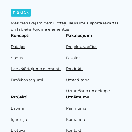
Mēs piedāvājam bērnu rotaļu laukumus, sporta iekārtas
un labiekārtojuma elementus
Koncepti
Pakalpojumi
Rotaļas
Projektu vadība
Sports
Dizains
Labiekārtojuma elementi
Produkti
Drošības segumi
Uzstādīšana
Uzturēšana un apkope
Projekti
Uzņēmums
Latvija
Par mums
Igaunija
Komanda
Lietuva
Kontakti