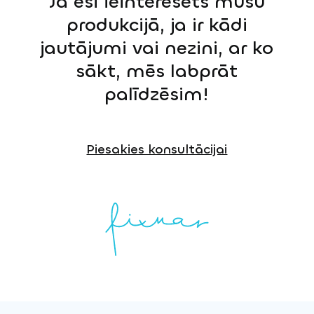
Ja esi ieinteresēts mūsu
produkcijā, ja ir kādi
jautājumi vai nezini, ar ko
sākt, mēs labprāt
palīdzēsim!
Piesakies konsultācijai