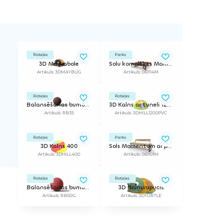
Rotaļas
Parks
3D Maijvabole
Solu komplekts Momentum, kvadrāta formā
Artikuls: 3DMAYBUG
Artikuls: 061114M
Rotaļas
Rotaļas
Balansēšanas bumba 35 ( gumijas segumam), 35 cm ar noliekšanas sistēmu
3D Kalns ar tuneli 1200 PVC
Artikuls: RB35
Artikuls: 3DHILL1200PVC
Rotaļas
Parks
3D Kalns 400
Sols Momentum ar pilna izmēra atzveltni, bez roku balstiem
Artikuls: 3DHILL400
Artikuls: 061101M
Rotaļas
Rotaļas
Balansēšanas bumba 50 zālei | ø 50 cm, noliecams. ar montāžas kronšteinu 21,5 cm dziļumam
3D Bruņurupucis
Artikuls: RB50G
Artikuls: 3DTURTLE