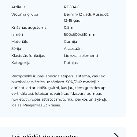
Artikuls
RB50AG
Vecuma grupa
Bērni 4-12 gadi, Pusaudži
13-18 gadi
Krišanas augstums
0.5m
Izmēri
500x500x510mm
Materiāls
Gumija
Sērija
Aksesuāri
Klasiskās funkcijas
Līdzsvara elementi
Kategorija
Rotaļas
Rampball® ir īpaši spēcīga atsperu sistēma, kas liek
bumbai sasvērties uz sāniem. 50R/70R modeļi ir
aprīkoti arī ar lodīšu gultni, kas ļauj tiem griezties ap
vertikālo asi. Ieteicams vairākas līdzsvara bumbas
novietot grupās attīstot motoriku, parkos un šķēršļu
joslās. Pieejamas 23 krāsās.
Lejuplādēt dokumentus