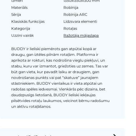
Izmēri
1350x1350x1300 mm
Materiāls
Robīnija
Sērija
Robīnija ARC
Klasiskās funkcijas
Līdzsvara elementi
Kategorija
Rotaļas
Uzzini vairāk
Ražotāja mājaslapa
BUDDY ir lieliski piemērots gan atpūtai kopā ar
draugu, gan iztēles pilnām rotaļām. Platforma ir
aprīkota ar rokturi, kas nodrošina vieglu piekļuvi, un
stabu, kuru var izmantot, griežoties uz zemes. Tas var
būt gan vieta, kur pavadīt laiku ar draugiem, gan
novērošanas punkts vai pat “skatuve” jaunajiem
stāstniekiem. BUDDY vienlaikus ir vieta atpūtai un
radošas spēles iedvesmai. Vienkāršs pēc dizaina, bet
daudzpusīgs lietošanā, BUDDY lieliski iekļaujas
pilsētvides rotaļu laukumos, veicinot bērnu radošumu
un aktīvu rotaļāšanos.