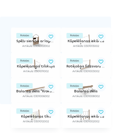
Rotaļas
Rotaļas
Spēļu sieniņa ar logiem
Kāpelēšanas iekārta
Artikuls: 0306002002
Artikuls: 0301013002
Rotaļas
Rotaļas
Kāpelējamais trīskājis
Rotējošais līdzsvara baļķis
Artikuls: 0301011002
Artikuls: 0301003002
Rotaļas
Rotaļas
Balansa dēlis "Krokodils"
Balansa dēlis
Artikuls: 0301006002
Artikuls: 0301008002
Rotaļas
Rotaļas
Kāpelēšanas tīkli
Kāpelēšanas iekārta
Artikuls: 0301012002
Artikuls: 0301002002