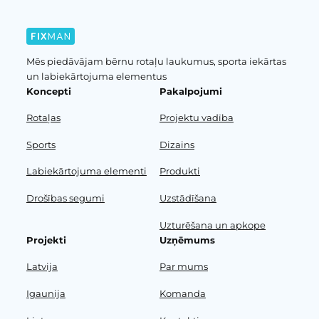
Mēs piedāvājam bērnu rotaļu laukumus, sporta iekārtas
un labiekārtojuma elementus
Koncepti
Pakalpojumi
Rotaļas
Projektu vadība
Sports
Dizains
Labiekārtojuma elementi
Produkti
Drošības segumi
Uzstādīšana
Uzturēšana un apkope
Projekti
Uzņēmums
Latvija
Par mums
Igaunija
Komanda