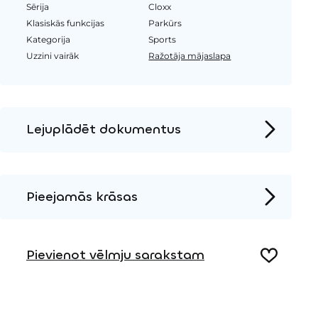
Sērija
Cloxx
Klasiskās funkcijas
Parkūrs
Kategorija
Sports
Uzzini vairāk
Ražotāja mājaslapa
Lejuplādēt dokumentus
Produkta lapa
Instalācijas instrukcijas
Pieejamās krāsas
2D DWG – Sānu skats
Metāls
2D DWG – Augšas skats
Pievienot vēlmju sarakstam
3D DWG
Koks