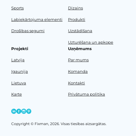
Sports
Dizains
Labiekārtojuma elementi
Produkti
Drošības segumi
Uzstādīšana
Uzturēšana un apkope
Projekti
Uzņēmums
Latvija
Par mums
Igaunija
Komanda
Lietuva
Kontakti
Karte
Privātuma politika
Copyright © Fixman, 2026. Visas tiesības aizsargātas.