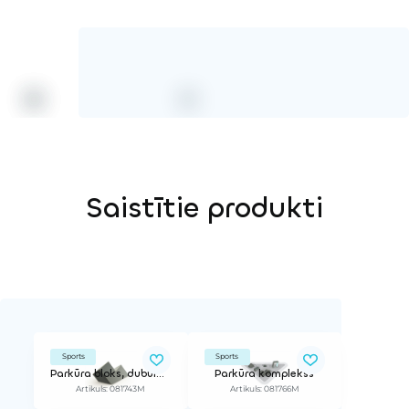
Saistītie produkti
Sports
Sports
Parkūra bloks, dubultais S
Parkūra komplekss
Artikuls: 081743M
Artikuls: 081766M