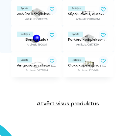
Sports
Rotaļas
Parkūra komplekss- Izkārtojums S3
Šūpoļu rāmis, 6-vietīgs, bez sēdeklīšiem
Artikuls: 081782M
Artikuls: 220070M
Rotaļas
Sports
Bumba (zila)
Parkūra komplekss- Izkārtojums S4
Artikuls: 160001
Artikuls: 081783M
Sports
Rotaļas
Vingrošanas sliežu kvadrāts
Cloxx kāpelēšanas iekārta Urāns
Artikuls: 081713M
Artikuls: 220468
Atvērt visus produktus