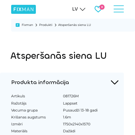
LV
Fixman
Produkti
Atsperšanās siena LU
Atsperšanās siena LU
Produkta informācija
Artikuls
081726M
Ražotājs
Lappset
Vecuma grupa
Pusaudži 13-18 gadi
Krišanas augstums
1.6m
Izmēri
1750x2140x1570
Materiāls
Dažādi