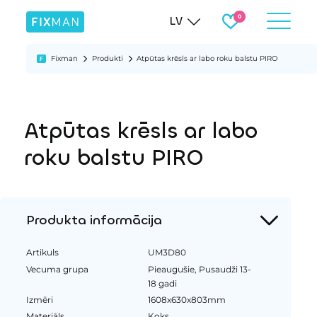
LV
Fixman
Produkti
Atpūtas krēsls ar labo roku balstu PIRO
Atpūtas krēsls ar labo
roku balstu PIRO
Produkta informācija
Artikuls
UM3D80
Vecuma grupa
Pieaugušie, Pusaudži 13-
18 gadi
Izmēri
1608x630x803mm
Materiāls
Koks