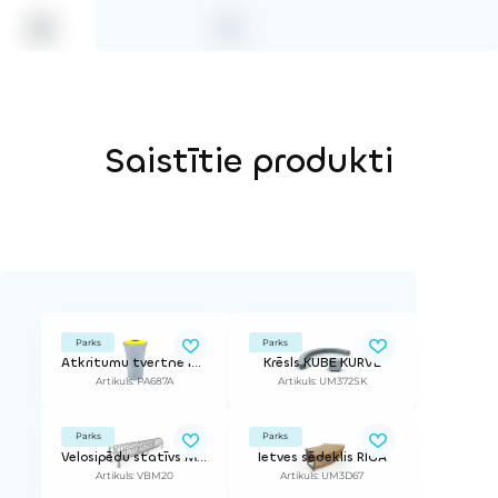
Saistītie produkti
Parks
Parks
Atkritumu tvertne IRIS Y
Krēsls KUBE KURVE
Artikuls: PA687A
Artikuls: UM372SK
Parks
Parks
Velosipēdu statīvs MEY
Ietves sēdeklis RĪGA
Artikuls: VBM20
Artikuls: UM3D67