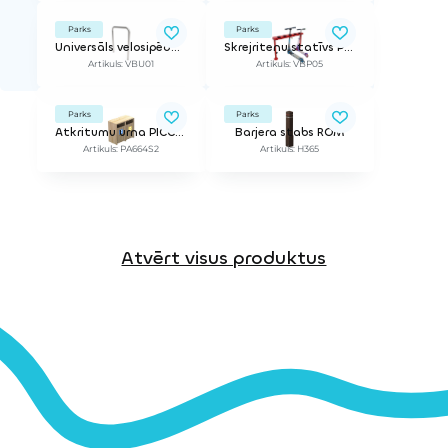
Parks
Parks
Universāls velosipēdu statīvs
Skrejriteņu statīvs PATIN
Artikuls: VBU01
Artikuls: VBP05
Parks
Parks
Atkritumu urna PICCO 2
Barjera stabs ROM
Artikuls: PA664S2
Artikuls: H365
Atvērt visus produktus