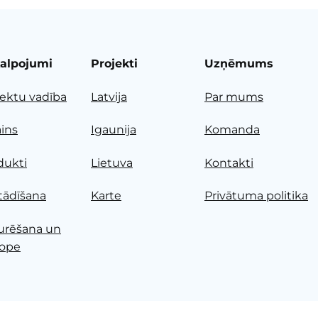
alpojumi
Projekti
Uzņēmums
jektu vadība
Latvija
Par mums
ains
Igaunija
Komanda
dukti
Lietuva
Kontakti
tādīšana
Karte
Privātuma politika
urēšana un
ope