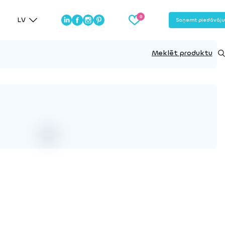
LV
Saņemt piedāvāj
Meklēt produktu