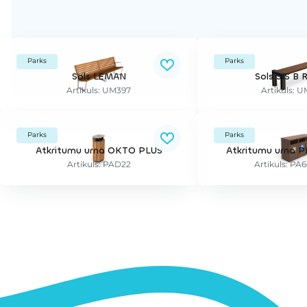
Parks
Parks
Sols LEMAN
Sols SIS B
Artikuls: UM397
Artikuls: 
Parks
Parks
Atkritumu urna OKTO PLUS
Atkritumu urna 
Artikuls: PAD22
Artikuls: P