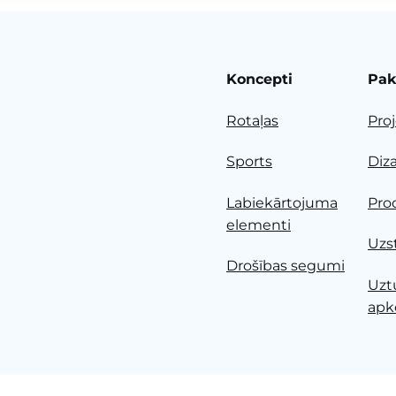
Koncepti
Pak
Rotaļas
Pro
Sports
Diz
Labiekārtojuma
Pro
elementi
Uzs
Drošības segumi
Uzt
apk