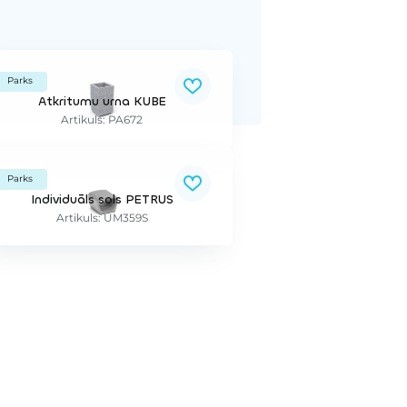
Parks
Atkritumu urna KUBE
Artikuls: PA672
Parks
Individuāls sols PETRUS
Artikuls: UM359S