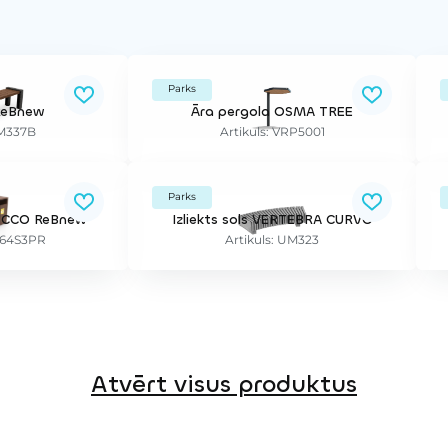
Parks
 ReBnew
Āra pergola OSMA TREE
UM337B
Artikuls: VRP5001
Parks
PICCO ReBnew
Izliekts sols VERTEBRA CURVO
A664S3PR
Artikuls: UM323
Atvērt visus produktus