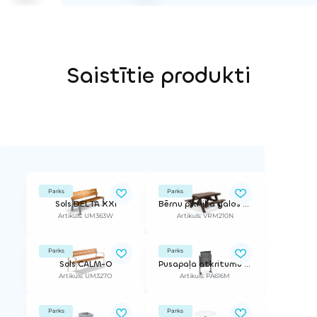
Saistītie produkti
Parks
Parks
Sols DELTA XXI
Bērnu piknika galds ECO
Artikuls: UM363W
Artikuls: VRM210N
Parks
Parks
Sols CALM-O
Pusapaļa atkritumu urna
Artikuls: UM327O
Artikuls: PA616M
Parks
Parks