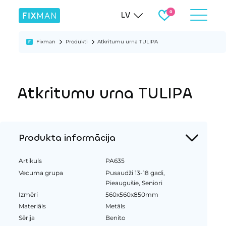
LV
Fixman
Produkti
Atkritumu urna TULIPA
Atkritumu urna TULIPA
Produkta informācija
Artikuls
PA635
Vecuma grupa
Pusaudži 13-18 gadi,
Pieaugušie, Seniori
Izmēri
560x560x850mm
Materiāls
Metāls
Sērija
Benito