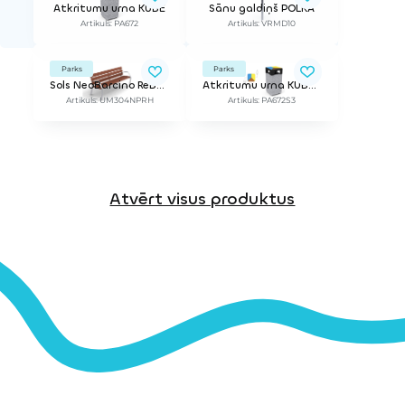
Atkritumu urna KUBE
Sānu galdiņš POLKA
Artikuls: PA672
Artikuls: VRMD10
Parks
Parks
Sols NeoBarcino ReBnew
Atkritumu urna KUBE SELECTIF
Artikuls: UM304NPRH
Artikuls: PA672S3
Atvērt visus produktus