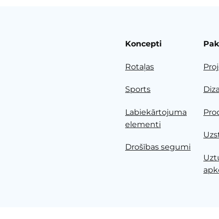
Koncepti
Pak
Rotaļas
Pro
Sports
Diz
Labiekārtojuma
Pro
elementi
Uzs
Drošības segumi
Uzt
apk