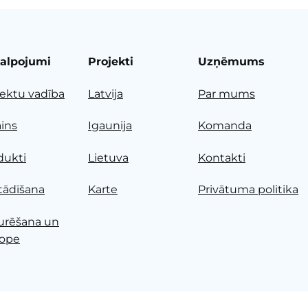
alpojumi
Projekti
Uzņēmums
jektu vadība
Latvija
Par mums
ains
Igaunija
Komanda
dukti
Lietuva
Kontakti
tādīšana
Karte
Privātuma politika
urēšana un
ope