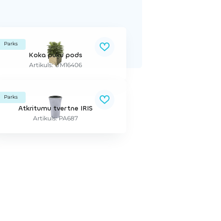
Parks
Koka puķu pods
Artikuls: UM16406
Parks
Atkritumu tvertne IRIS
Artikuls: PA687