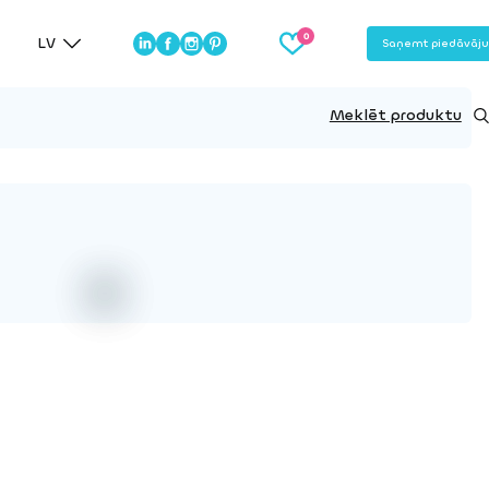
LV
Saņemt piedāvāj
Meklēt produktu