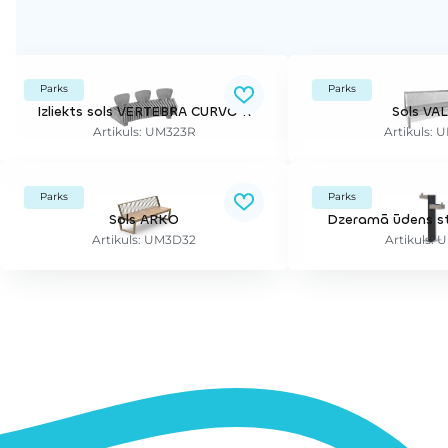
Parks
Parks
Izliekts sols VERTEBRA CURVO R
Sols VA
Artikuls: UM323R
Artikuls: 
Parks
Parks
Sols ARKO
Dzeramā ūdens st
Artikuls: UM3D32
Artikuls: 