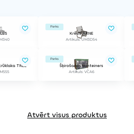
Parks
LLES
Krēsls ARNE
UM340
Artikuls: UM3D54
Parks
rūklaka TREE
Šķirošanas konteiners
UM555
Artikuls: VCA6
Atvērt visus produktus