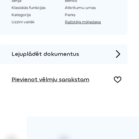
Sērija
Benito
Klasiskās funkcijas
Atkritumu urnas
Kategorija
Parks
Uzzini vairāk
Ražotāja mājaslapa
Lejuplādēt dokumentus
Produkta lapa
Pievienot vēlmju sarakstam