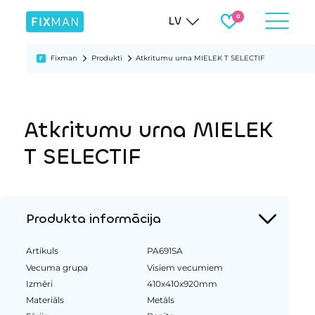
LV
Fixman
Produkti
Atkritumu urna MIELEK T SELECTIF
Atkritumu urna MIELEK
T SELECTIF
Produkta informācija
Artikuls
PA691SA
Vecuma grupa
Visiem vecumiem
Izmēri
410x410x920mm
Materiāls
Metāls