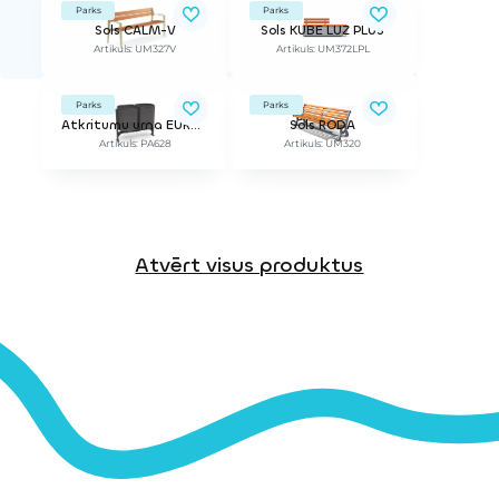
Parks
Parks
Sols CALM-V
Sols KUBE LUZ PLUS
Artikuls: UM327V
Artikuls: UM372LPL
Parks
Parks
Atkritumu urna EUROPA
Sols RODA
Artikuls: PA628
Artikuls: UM320
Atvērt visus produktus