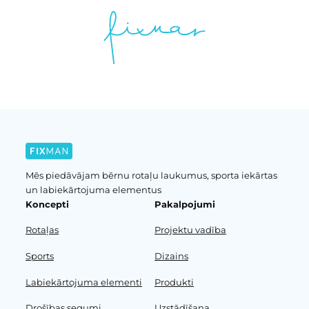
Mēs piedāvājam bērnu rotaļu laukumus, sporta iekārtas
un labiekārtojuma elementus
Koncepti
Pakalpojumi
Rotaļas
Projektu vadība
Sports
Dizains
Labiekārtojuma elementi
Produkti
Drošības segumi
Uzstādīšana