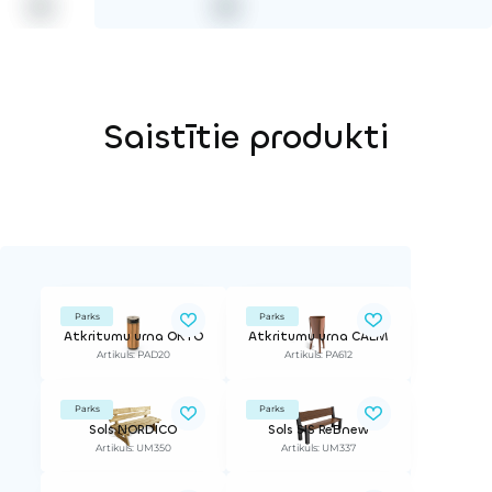
Saistītie produkti
Parks
Parks
Atkritumu urna OKTO
Atkritumu urna CALM
Artikuls: PAD20
Artikuls: PA612
Parks
Parks
Sols NORDICO
Sols SIS ReBnew
Artikuls: UM350
Artikuls: UM337