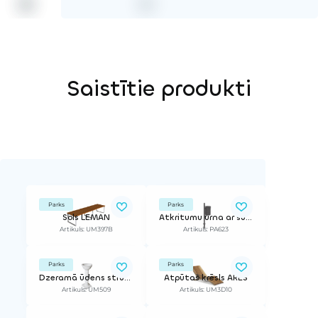
Saistītie produkti
Parks
Parks
Sols LEMAN
Atkritumu urna ar šūpojošu mehānismu
Artikuls: UM397B
Artikuls: PA623
Parks
Parks
Dzeramā ūdens strūklaka FONTI
Atpūtas krēsls ARES
Artikuls: UM509
Artikuls: UM3D10