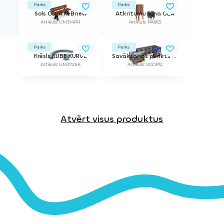
Parks
Parks
Sols OLEA ReBnew
Atkritumu urna GEA
Artikuls: UM314PR
Artikuls: PA663
Parks
Parks
Krēsls KUBE KURVE
Savākšanas punkts EKA
Artikuls: UM372SK
Artikuls: VCDP12
Atvērt visus produktus