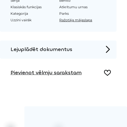
Sērija
Benito
Klasiskās funkcijas
Atkritumu urnas
Kategorija
Parks
Uzzini vairāk
Ražotāja mājaslapa
Lejuplādēt dokumentus
Produkta lapa
Pievienot vēlmju sarakstam