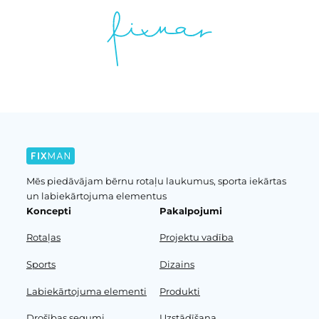
Mēs piedāvājam bērnu rotaļu laukumus, sporta iekārtas
un labiekārtojuma elementus
Koncepti
Pakalpojumi
Rotaļas
Projektu vadība
Sports
Dizains
Labiekārtojuma elementi
Produkti
Drošības segumi
Uzstādīšana