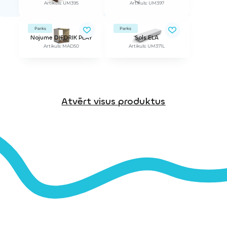
Artikuls: UM395
Artikuls: UM397
Parks
Parks
Nojume DIEDRIK PLAY
Sols ELA
Artikuls: MAD50
Artikuls: UM371L
Atvērt visus produktus