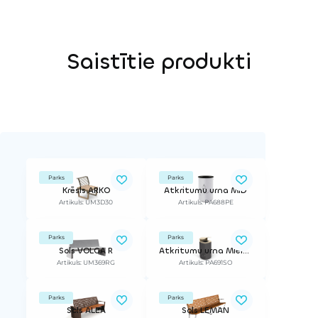
Saistītie produkti
Parks
Parks
Krēsls ARKO
Atkritumu urna MID
Artikuls: UM3D30
Artikuls: PA688PE
Parks
Parks
Sols VOLGA R
Atkritumu urna Mielek T
Artikuls: UM369RG
Artikuls: PA691SO
Parks
Parks
Sols ALEA
Sols LEMAN