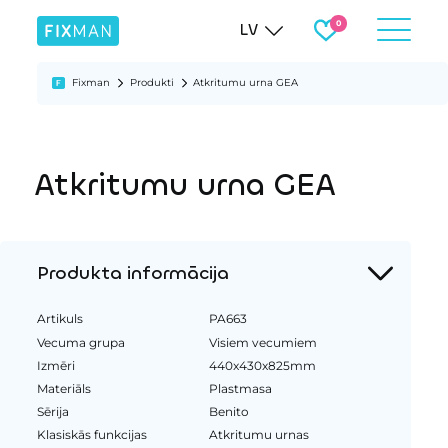
LV
Fixman
Produkti
Atkritumu urna GEA
Atkritumu urna GEA
Produkta informācija
Artikuls
PA663
Vecuma grupa
Visiem vecumiem
Izmēri
440x430x825mm
Materiāls
Plastmasa
Sērija
Benito
Klasiskās funkcijas
Atkritumu urnas