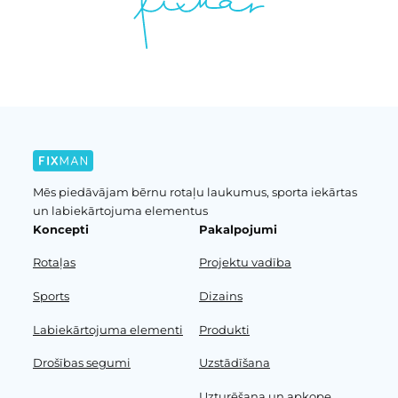
Mēs piedāvājam bērnu rotaļu laukumus, sporta iekārtas
un labiekārtojuma elementus
Koncepti
Pakalpojumi
Rotaļas
Projektu vadība
Sports
Dizains
Labiekārtojuma elementi
Produkti
Drošības segumi
Uzstādīšana
Uzturēšana un apkope