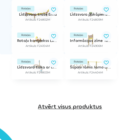
Rotaļas
Rotaļas
Līdzsvara trase Erna
Līdzsvara pakāpiens Ann
Artikuls: F24802M
Artikuls: F24809M
Rotaļas
Rotaļas
Rotaļu komplekss Luukas
Informācijas zīme Tero
Artikuls: F24104M
Artikuls: F24906M
Rotaļas
Rotaļas
Līdzsvara taka ar tīklu Lovis
Šūpoļu rāmis Jarno ar vietu šūpoļu grozam un 6 sēdeklīšiem (sēdeklīši nav iekļauti)
Artikuls: F24803M
Artikuls: F24404M
Atvērt visus produktus