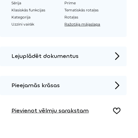
Sērija
Prime
Klasiskās funkcijas
Tematiskās rotaļas
Kategorija
Rotaļas
Uzzini vairāk
Ražotāja mājaslapa
Lejuplādēt dokumentus
Produkta lapa
Instalācijas instrukcijas
Pieejamās krāsas
2D DWG – Sānu skats
Koks
2D DWG – Augšas skats
Pievienot vēlmju sarakstam
3D DWG
HPL krāsa