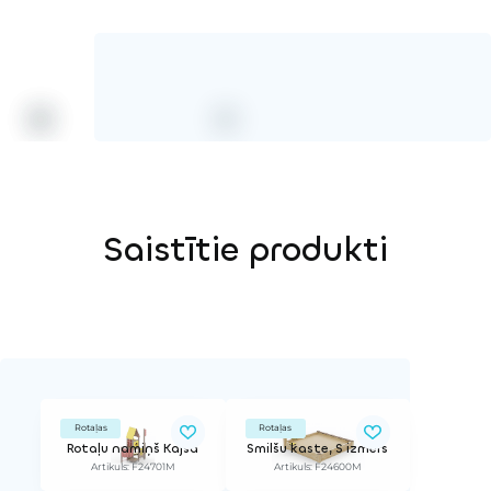
Saistītie produkti
Rotaļas
Rotaļas
Rotaļu namiņš Kajsa
Smilšu kaste, S izmērs
Artikuls: F24701M
Artikuls: F24600M