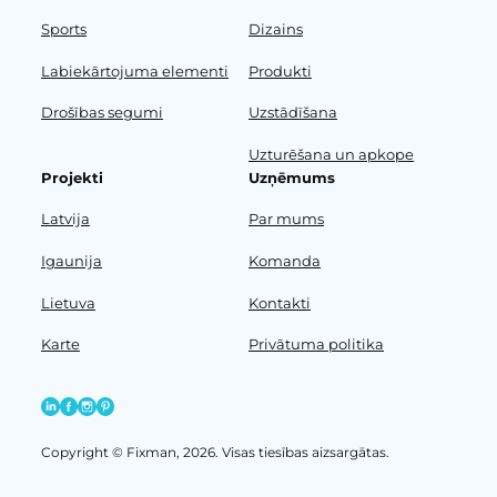
Sports
Dizains
Labiekārtojuma elementi
Produkti
Drošības segumi
Uzstādīšana
Uzturēšana un apkope
Projekti
Uzņēmums
Latvija
Par mums
Igaunija
Komanda
Lietuva
Kontakti
Karte
Privātuma politika
Copyright © Fixman, 2026. Visas tiesības aizsargātas.