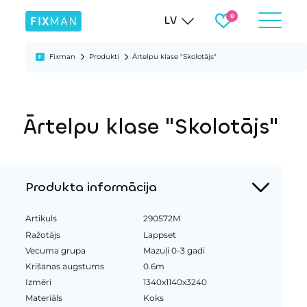
LV
Fixman
Produkti
Ārtelpu klase "Skolotājs"
Ārtelpu klase "Skolotājs"
Produkta informācija
Artikuls
290572M
Ražotājs
Lappset
Vecuma grupa
Mazuļi 0-3 gadi
Krišanas augstums
0.6m
Izmēri
1340x1140x3240
Materiāls
Koks