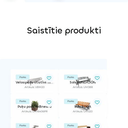
Saistītie produkti
Parks
Parks
Velosipēdu statīvs MEY
Sols FUNDICIÓN
Artikuls: VBM20
Artikuls: UM388
Parks
Parks
Puķu pods ReBnew 6
Sols RODA
Artikuls: UM16406PR
Artikuls: UM320
Parks
Parks