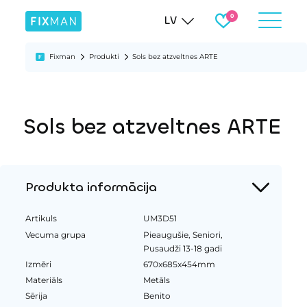
LV
Fixman
Produkti
Sols bez atzveltnes ARTE
Sols bez atzveltnes ARTE
Produkta informācija
Artikuls
UM3D51
Vecuma grupa
Pieaugušie, Seniori,
Pusaudži 13-18 gadi
Izmēri
670x685x454mm
Materiāls
Metāls
Sērija
Benito