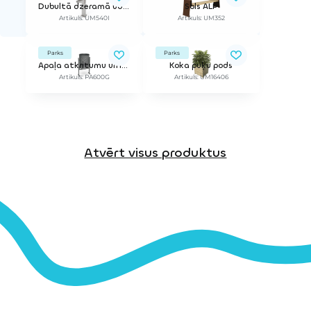
Dubultā dzeramā ūdens strūklaka DUAL
Sols ALP
Artikuls: UM540I
Artikuls: UM352
Parks
Parks
Apaļa atkritumu urna PLUS
Koka puķu pods
Artikuls: PA600G
Artikuls: UM16406
Atvērt visus produktus