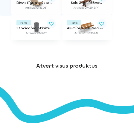
Divvietīgs atpūtas krēsls PIRO
Sols OLEA ReBnew
Artikuls: UM3D81
Artikuls: UM314BPR
Parks
Parks
Stacionāra atkritumu urna ARO ar vāku
Alumīnija sols NeoBarcino
Artikuls: PA620T
Artikuls: UM304AL
Atvērt visus produktus