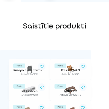
Saistītie produkti
Parks
Parks
Pusapaļa atkritumu urna
Krēsls LEMAN
Artikuls: PA616M
Artikuls: UM397S
Parks
Parks
Sols VOLGA
Galds PIK
Artikuls: UM369
Artikuls: VRM210MB
Parks
Parks