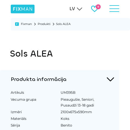
LV
Fixman
Produkti
Sols ALEA
Sols ALEA
Produkta informācija
Artikuls
UM395B
Vecuma grupa
Pieaugušie, Seniori,
Pusaudži 13-18 gadi
Izmēri
2100x675x590mm
Materiāls
Koks
Sērija
Benito