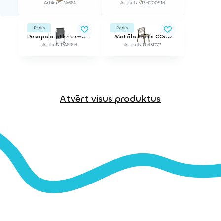
Artikuls: PA664
Artikuls: VRM200SM
Parks
Parks
Pusapaļa atkritumu urna
Metāla krēsls CORO
Artikuls: PA616M
Artikuls: UM3D73
Atvērt visus produktus