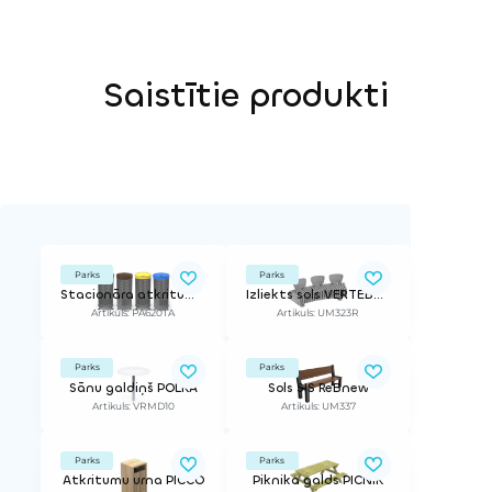
Saistītie produkti
Parks
Parks
Stacionāra atkritumu urna ARO SELECTIF
Izliekts sols VERTEBRA CURVO R
Artikuls: PA620TA
Artikuls: UM323R
Parks
Parks
Sānu galdiņš POLKA
Sols SIS ReBnew
Artikuls: VRMD10
Artikuls: UM337
Parks
Parks
Atkritumu urna PICCO
Piknika galds PICNIK