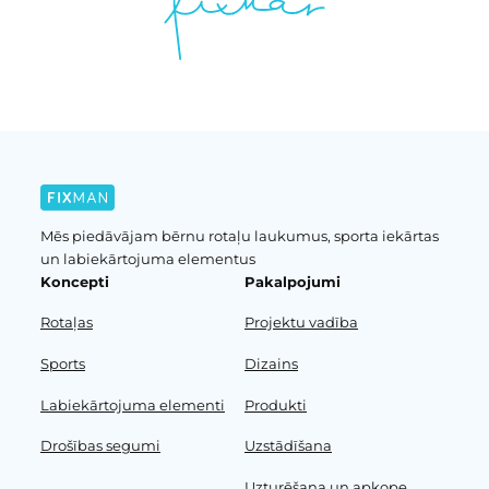
Mēs piedāvājam bērnu rotaļu laukumus, sporta iekārtas
un labiekārtojuma elementus
Koncepti
Pakalpojumi
Rotaļas
Projektu vadība
Sports
Dizains
Labiekārtojuma elementi
Produkti
Drošības segumi
Uzstādīšana
Uzturēšana un apkope