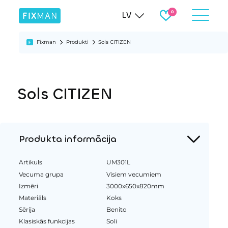
LV
Fixman
Produkti
Sols CITIZEN
Sols CITIZEN
Produkta informācija
Artikuls
UM301L
Vecuma grupa
Visiem vecumiem
Izmēri
3000x650x820mm
Materiāls
Koks
Sērija
Benito
Klasiskās funkcijas
Soli