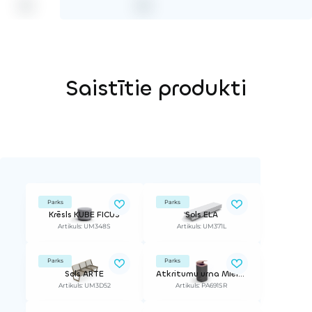
Saistītie produkti
Parks
Parks
Krēsls KUBE FICUS
Sols ELA
Artikuls: UM348S
Artikuls: UM371L
Parks
Parks
Sols ARTE
Atkritumu urna Mielek T
Artikuls: UM3D52
Artikuls: PA691SR