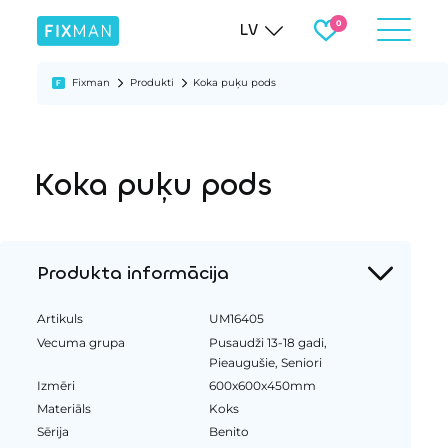
LV
Fixman
Produkti
Koka puķu pods
Koka puķu pods
Produkta informācija
Artikuls
UM16405
Vecuma grupa
Pusaudži 13-18 gadi,
Pieaugušie, Seniori
Izmēri
600x600x450mm
Materiāls
Koks
Sērija
Benito