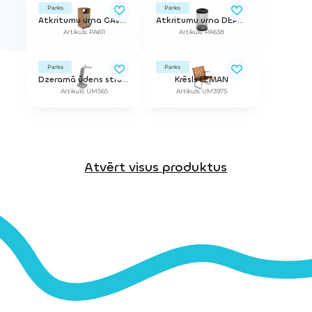
Parks
Parks
Atkritumu urna GAVARRES
Atkritumu urna DEPLOYÉE
Artikuls: PA611
Artikuls: PA638
Parks
Parks
Dzeramā ūdens strūklaka PETRUS
Krēsls LEMAN
Artikuls: UM565
Artikuls: UM397S
Atvērt visus produktus