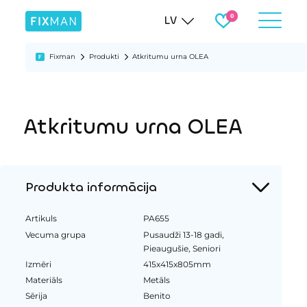
LV
Fixman
Produkti
Atkritumu urna OLEA
Atkritumu urna OLEA
Produkta informācija
Artikuls
PA655
Vecuma grupa
Pusaudži 13-18 gadi,
Pieaugušie, Seniori
Izmēri
415x415x805mm
Materiāls
Metāls
Sērija
Benito