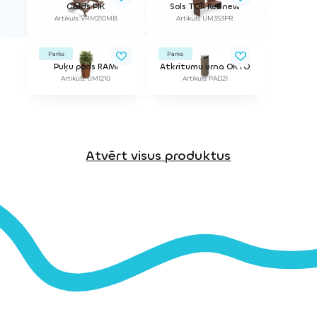
Galds PIK
Sols TOR ReBnew
Artikuls: VRM210MB
Artikuls: UM353PR
Parks
Parks
Puķu pods RAMI
Atkritumu urna OKTO
Artikuls: UM1210
Artikuls: PAD21
Atvērt visus produktus