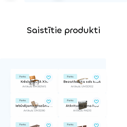
Saistītie produkti
Parks
Parks
Krēsls DELTA XXI
Bezatbalsta sols RĪGA
Artikuls: UM363WS
Artikuls: UM3D102
Parks
Parks
Iebūvējams grozāms krēsls PIRO
Atkritumu urna FLO
Artikuls: UM3D90
Artikuls: PAD13
Parks
Parks