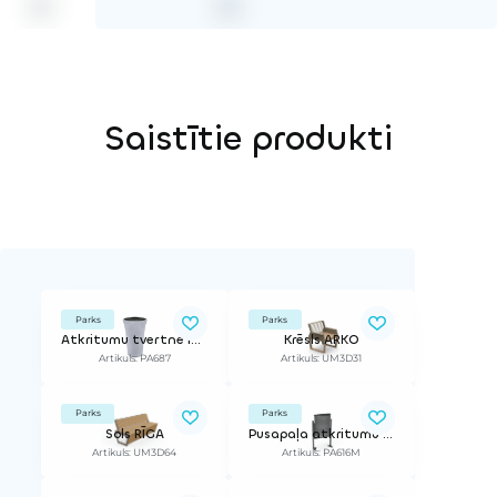
Saistītie produkti
Parks
Parks
Atkritumu tvertne IRIS
Krēsls ARKO
Artikuls: PA687
Artikuls: UM3D31
Parks
Parks
Sols RĪGA
Pusapaļa atkritumu urna
Artikuls: UM3D64
Artikuls: PA616M