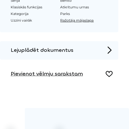
Sērija
Benito
Klasiskās funkcijas
Atkritumu urnas
Kategorija
Parks
Uzzini vairāk
Ražotāja mājaslapa
Lejuplādēt dokumentus
Produkta lapa
Pievienot vēlmju sarakstam