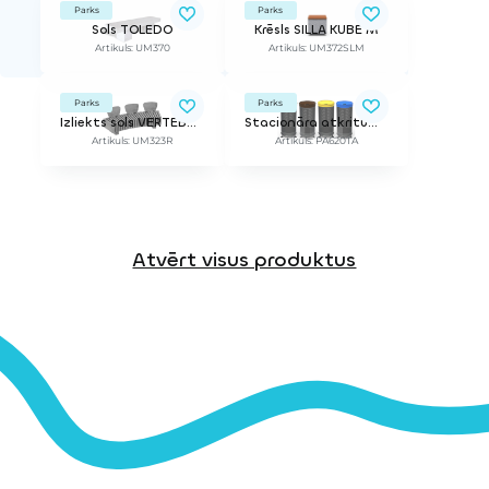
Parks
Parks
Sols TOLEDO
Krēsls SILLA KUBE M
Artikuls: UM370
Artikuls: UM372SLM
Parks
Parks
Izliekts sols VERTEBRA CURVO R
Stacionāra atkritumu urna ARO SELECTIF
Artikuls: UM323R
Artikuls: PA620TA
Atvērt visus produktus