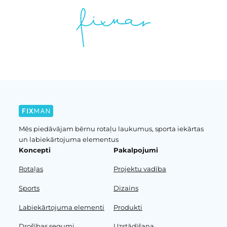
Mēs piedāvājam bērnu rotaļu laukumus, sporta iekārtas
un labiekārtojuma elementus
Koncepti
Pakalpojumi
Rotaļas
Projektu vadība
Sports
Dizains
Labiekārtojuma elementi
Produkti
Drošības segumi
Uzstādīšana