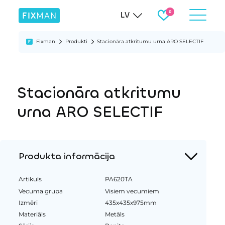
LV
Fixman
Produkti
Stacionāra atkritumu urna ARO SELECTIF
Stacionāra atkritumu
urna ARO SELECTIF
Produkta informācija
Artikuls
PA620TA
Vecuma grupa
Visiem vecumiem
Izmēri
435x435x975mm
Materiāls
Metāls