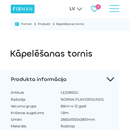
LV
Fixman
Produkti
Kāpelēšanas tornis
Kāpelēšanas tornis
Produkta informācija
Artikuls
LE20852U
Ražotājs
NORNA PLAYGROUNDS
Vecuma grupa
Bērni 4-12 gadi
Krišanas augstums
1.8m
Izmēri
2660x1550x3851mm
Materiāls
Robīnija