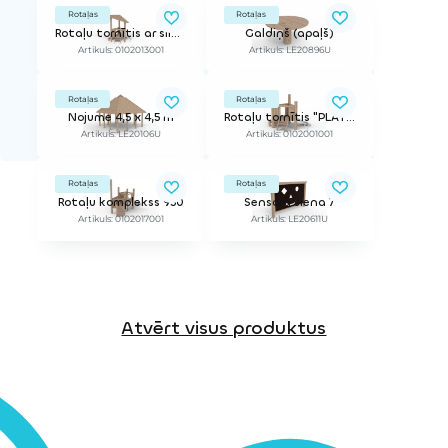
Rotaļas
Rotaļas
Rotaļu tornītis ar slidkalniņu un jumtiņu PLATY TRI 600 RO
Galdiņš (apaļš)
Artikuls: 0102013001
Artikuls: LE20896U
Rotaļas
Rotaļas
Nojume 4,5 x 4,5 m
Rotaļu tornītis "PLATY TRI 600" ar slidkalniņu
Artikuls: LE20106U
Artikuls: 0102001001
Rotaļas
Rotaļas
Rotaļu komplekss 950
Sensorā siena 7
Artikuls: 0102017001
Artikuls: LE20611U
Atvērt visus produktus