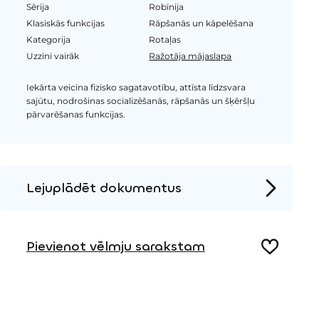
Sērija
Robīnija
Klasiskās funkcijas
Rāpšanās un kāpelēšana
Kategorija
Rotaļas
Uzzini vairāk
Ražotāja mājaslapa
Iekārta veicina fizisko sagatavotību, attīsta līdzsvara
sajūtu, nodrošinas socializēšanās, rāpšanās un šķēršļu
pārvarēšanas funkcijas.
Lejuplādēt dokumentus
Produkta lapa
Pievienot vēlmju sarakstam