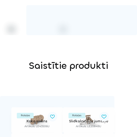
Saistītie produkti
Rotaļas
Rotaļas
Koka sivēns
Slidkalniņš ar jumtiņu
Artikuls: LE43506U
Artikuls: LE20849U