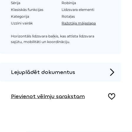
Sērija
Robīnija
Klasiskās funkcijas
Līdzsvara elementi
Kategorija
Rotaļas
Uzzini vairāk
Ražotāja mājaslapa
Horizontāls līdzsvara baļķis, kas attīsta līdzsvara
sajūtu, mobilitāti un koordināciju.
Lejuplādēt dokumentus
Produkta lapa
Pievienot vēlmju sarakstam