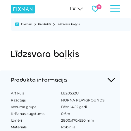
LV
Fixman
Produkti
Līdzsvara baļķis
Līdzsvara baļķis
Produkta informācija
Artikuls
LE20532U
Ražotājs
NORNA PLAYGROUNDS
Vecuma grupa
Bērni 4-12 gadi
Krišanas augstums
0.6m
Izmēri
2800x170x550 mm
Materiāls
Robīnija