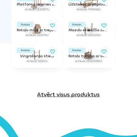
Platforma ar virves šķērsli
Līdztekas ar papildus pakāpieniem
Artikuls: LE20927U
Artikuls: FN15108U
Rotaļas
Rotaļas
Rotaļu māja ar trepēm
Mazuļu sēdeklīša šūpoles
Artikuls: LE20111U
Artikuls: LE20210U
Rotaļas
Rotaļas
Vingrošanas stieņi
Rotaļu tornītis ar slidkalniņu QUATRY 600
Artikuls: N3251U
Artikuls: 0102009001
Atvērt visus produktus