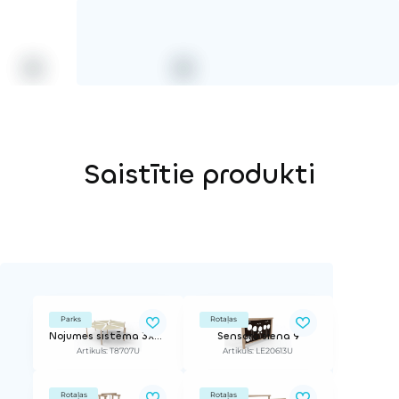
Saistītie produkti
Parks
Rotaļas
Nojumes sistēma 3x3x3 m Poliestera saulessargi (6 gab.) ar 7 Robīnijas balstiem
Sensorā siena 9
Artikuls: T8707U
Artikuls: LE20613U
Rotaļas
Rotaļas