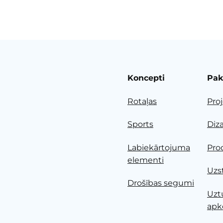
Koncepti
Pak
Rotaļas
Pro
Sports
Diz
Labiekārtojuma
Pro
elementi
Uzs
Drošības segumi
Uzt
apk