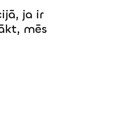
jā, ja ir
sākt, mēs