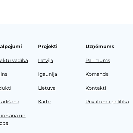
alpojumi
Projekti
Uzņēmums
jektu vadība
Latvija
Par mums
ains
Igaunija
Komanda
dukti
Lietuva
Kontakti
tādīšana
Karte
Privātuma politika
urēšana un
ope