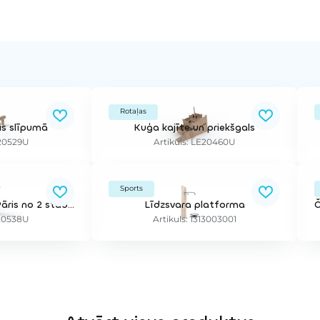
Rotaļas
is slīpumā
Kuģa kajīte un priekšgals
E20529U
Artikuls: LE20460U
Sports
Stabi kāpelēšanai, Pāris no 2 stabiem
Līdzsvara platforma
E20538U
Artikuls: 1313003001