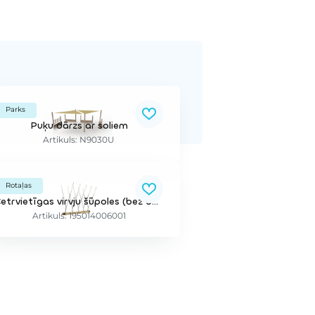
Parks
Puķu dārzs ar soliem
Artikuls: N9030U
Rotaļas
Četrvietīgas virvju šūpoles (bez balstiem)
Artikuls: 195014006001