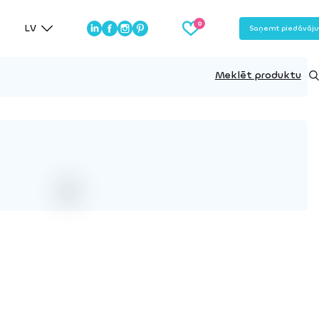
LV
Saņemt piedāvāj
Meklēt produktu