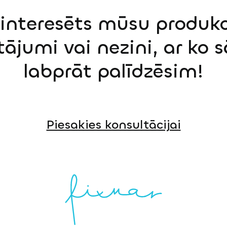
einteresēts mūsu produkci
tājumi vai nezini, ar ko 
labprāt palīdzēsim!
Piesakies konsultācijai