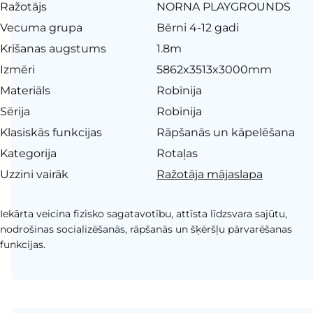
Ražotājs
NORNA PLAYGROUNDS
Vecuma grupa
Bērni 4-12 gadi
Krišanas augstums
1.8m
Izmēri
5862x3513x3000mm
Materiāls
Robīnija
Sērija
Robīnija
Klasiskās funkcijas
Rāpšanās un kāpelēšana
Kategorija
Rotaļas
Uzzini vairāk
Ražotāja mājaslapa
Iekārta veicina fizisko sagatavotību, attīsta līdzsvara sajūtu,
nodrošinas socializēšanās, rāpšanās un šķēršļu pārvarēšanas
funkcijas.