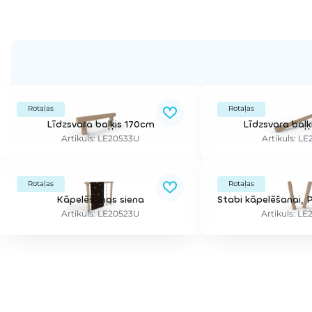
Rotaļas
Rotaļas
Līdzsvara baļķis 170cm
Līdzsvara baļķ
Artikuls: LE20533U
Artikuls: L
Rotaļas
Rotaļas
Kāpelēšanas siena
Artikuls: LE20523U
Artikuls: L