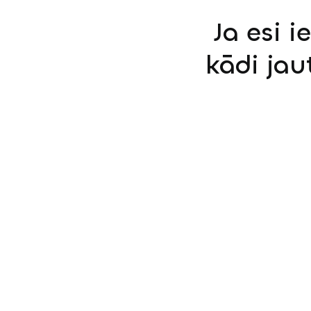
Ja esi i
kādi jau