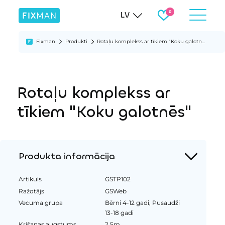
LV
Fixman
Produkti
Rotaļu komplekss ar tīkiem "Koku galotnēs"
Rotaļu komplekss ar
tīkiem "Koku galotnēs"
Produkta informācija
Artikuls
GSTP102
Ražotājs
GSWeb
Vecuma grupa
Bērni 4-12 gadi, Pusaudži
13-18 gadi
Krišanas augstums
2.5m