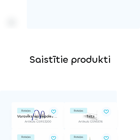
Saistītie produkti
Rotaļas
Rotaļas
Varavīksnes šūpoles (divvietīgas)
Tilts
Artikuls: GSRS3200
Artikuls: GSNSE16
Rotaļas
Rotaļas