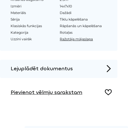
Izmēri
14x7x10
Materiāls
Dažādi
Sērija
Tīklu kāpelēšana
Klasiskās funkcijas
Rāpšanās un kāpelēšana
Kategorija
Rotaļas
Uzzini vairāk
Ražotāja mājaslapa
Lejuplādēt dokumentus
Produkta lapa
Pievienot vēlmju sarakstam