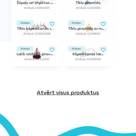
Šūpoļu un atpūtas komplekss
Tīklu piramīda
Artikuls: GSRS4001
Artikuls: GSW1006
Rotaļas
Rotaļas
Tīklu kāpelēšanas komplekss ar slidkalniņu
Tīklu piramīda ar metāla rāmi
Artikuls: GSNSM208
Artikuls: GSW8021
Rotaļas
Rotaļas
Lielā rotējošā piramīda
Kāpelēšanas loks
Artikuls: GSSC2100
Artikuls: GSPDE108
Atvērt visus produktus