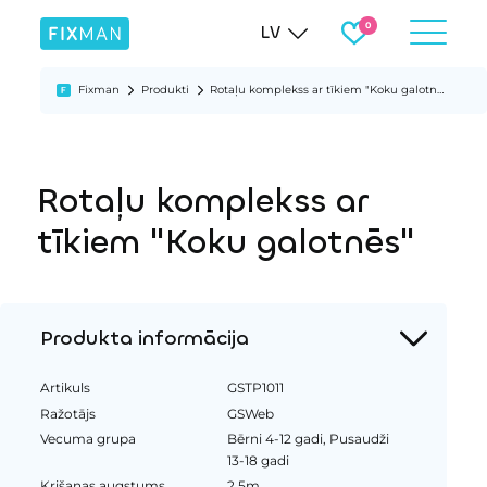
LV
Fixman
Produkti
Rotaļu komplekss ar tīkiem "Koku galotnēs"
Rotaļu komplekss ar
tīkiem "Koku galotnēs"
Produkta informācija
Artikuls
GSTP1011
Ražotājs
GSWeb
Vecuma grupa
Bērni 4-12 gadi, Pusaudži
13-18 gadi
Krišanas augstums
2.5m