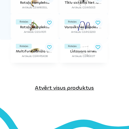
Rotaļu komplekss
Tīklu sistēma Net Jumper
Artikuls: GSW805SL
Artikuls: GSW5003
Rotaļas
Rotaļas
Rotaļu komplekss
Varavīksnes šūpoles (divvietīgas)
Artikuls: GSSV1011
Artikuls: GSRS3200
Rotaļas
Rotaļas
Multifunkcionāla tīklu sistēma
Līdzsvara virves
Artikuls: GSRH15X08
Artikuls: GSNSE07
Atvērt visus produktus