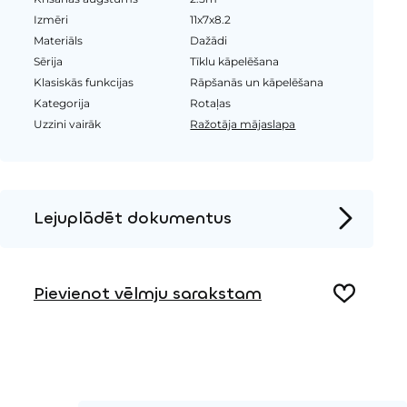
Izmēri
11x7x8.2
Materiāls
Dažādi
Sērija
Tīklu kāpelēšana
Klasiskās funkcijas
Rāpšanās un kāpelēšana
Kategorija
Rotaļas
Uzzini vairāk
Ražotāja mājaslapa
Lejuplādēt dokumentus
Produkta lapa
Pievienot vēlmju sarakstam