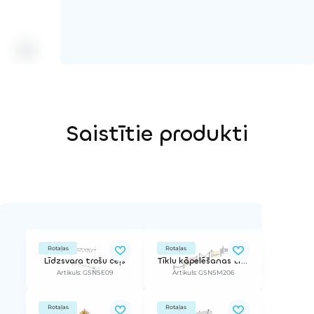
Saistītie produkti
Rotaļas
Rotaļas
Līdzsvara trošu ceļš
Tīklu kāpelēšanas trase Netscape
Artikuls: GSNSE09
Artikuls: GSNSM206
Rotaļas
Rotaļas