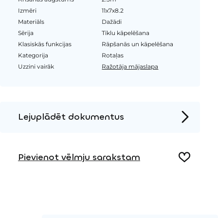
Izmēri
11x7x8.2
Materiāls
Dažādi
Sērija
Tīklu kāpelēšana
Klasiskās funkcijas
Rāpšanās un kāpelēšana
Kategorija
Rotaļas
Uzzini vairāk
Ražotāja mājaslapa
Lejuplādēt dokumentus
Produkta lapa
Pievienot vēlmju sarakstam