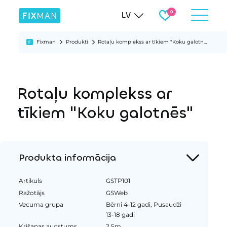
LV
Fixman
Produkti
Rotaļu komplekss ar tīkiem "Koku galotnēs"
Rotaļu komplekss ar
tīkiem "Koku galotnēs"
Produkta informācija
Artikuls
GSTP101
Ražotājs
GSWeb
Vecuma grupa
Bērni 4-12 gadi, Pusaudži
13-18 gadi
Krišanas augstums
2.5m