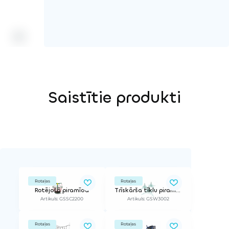
Saistītie produkti
Rotaļas
Rotaļas
Rotējošā piramīda
Trīskārša tīklu piramīda
Artikuls: GSSC2200
Artikuls: GSW3002
Rotaļas
Rotaļas