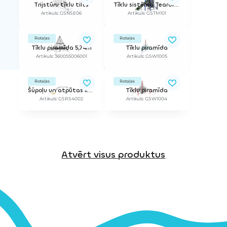
Trijstūru tīklu tilts
Tīklu sistēma Teardrop Maze S
Artikuls: GSNSE06
Artikuls: GSTM101
Rotaļas
Rotaļas
Tīklu piramīda 5,74m
Tīklu piramīda
Artikuls: 360055006001
Artikuls: GSW1005
Rotaļas
Rotaļas
Šūpoļu un atpūtas komplekss
Tīklu piramīda
Artikuls: GSRS4002
Artikuls: GSW1004
Atvērt visus produktus