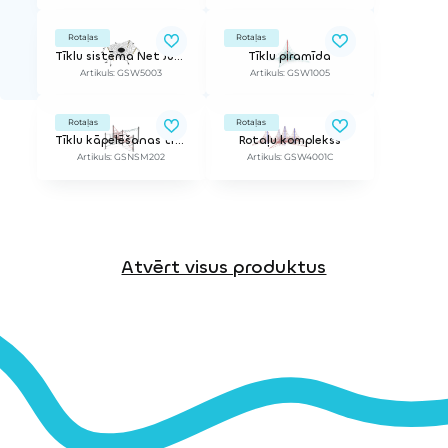
Rotaļas
Rotaļas
Tīklu sistēma Net Jumper
Tīklu piramīda
Artikuls: GSW5003
Artikuls: GSW1005
Rotaļas
Rotaļas
Tīklu kāpelēšanas trase Netscape
Rotaļu komplekss
Artikuls: GSNSM202
Artikuls: GSW4001C
Atvērt visus produktus