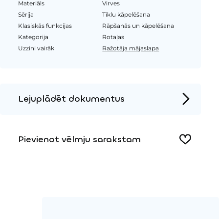
Materiāls
Virves
Sērija
Tīklu kāpelēšana
Klasiskās funkcijas
Rāpšanās un kāpelēšana
Kategorija
Rotaļas
Uzzini vairāk
Ražotāja mājaslapa
Lejuplādēt dokumentus
Produkta lapa
Pievienot vēlmju sarakstam