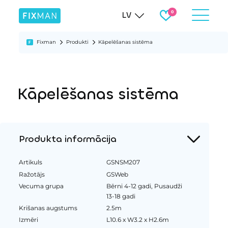
LV
Fixman
Produkti
Kāpelēšanas sistēma
Kāpelēšanas sistēma
Produkta informācija
Artikuls
GSNSM207
Ražotājs
GSWeb
Vecuma grupa
Bērni 4-12 gadi, Pusaudži
13-18 gadi
Krišanas augstums
2.5m
Izmēri
L10.6 x W3.2 x H2.6m