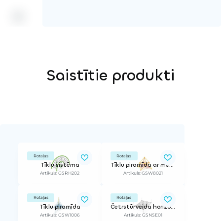
Saistītie produkti
Rotaļas
Rotaļas
Tīklu sistēma
Tīklu piramīda ar metāla rāmi
Artikuls: GSRH202
Artikuls: GSW8021
Rotaļas
Rotaļas
Tīklu piramīda
Četrstūrveida horizontālais tīkls
Artikuls: GSW1006
Artikuls: GSNSE01