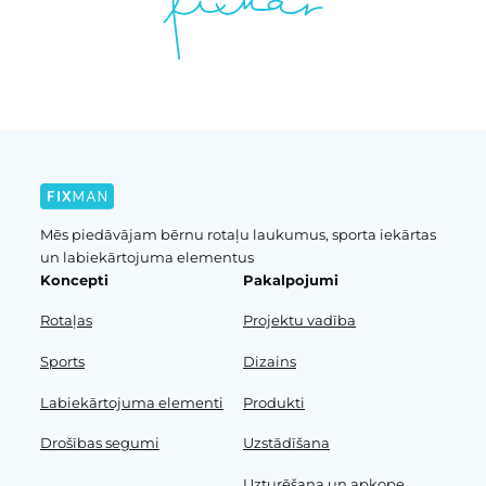
Mēs piedāvājam bērnu rotaļu laukumus, sporta iekārtas
un labiekārtojuma elementus
Koncepti
Pakalpojumi
Rotaļas
Projektu vadība
Sports
Dizains
Labiekārtojuma elementi
Produkti
Drošības segumi
Uzstādīšana
Uzturēšana un apkope