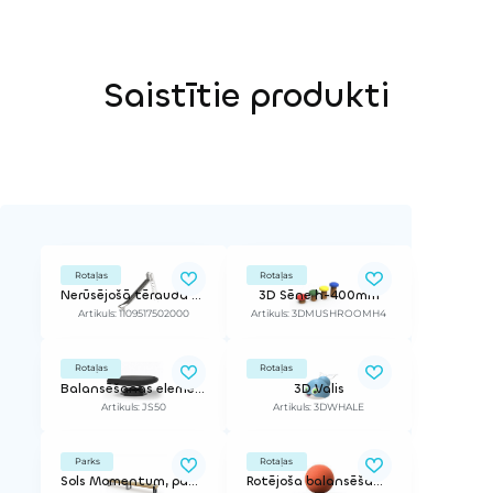
Saistītie produkti
Rotaļas
Rotaļas
Nerūsējošā tērauda slidkalniņš ar trepēm (brīvi stāvošs, h 1.7 - 2.0 m x 0.5 m)
3D Sēne h-400mm
Artikuls: 1109517502000
Artikuls: 3DMUSHROOMH4
Rotaļas
Rotaļas
Balansēšanas elements ar atsperi (gumijas segumam), ø 50 cm.
3D Valis
Artikuls: JS50
Artikuls: 3DWHALE
Parks
Rotaļas
Sols Momentum, pagarināts un bez atzveltnes
Rotējoša balansēšanas bumba 70R (gumijas segumam), ar noliekšanas un rotēšanas sistēmu