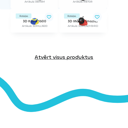
Artikuls: 061115M
Artikuls: RB70R
Rotaļas
Rotaļas
3D Kalns 1600
3D Mārīte (maza)
Artikuls: 3DHILL1600
Artikuls: 3DMLADYBIRD
Atvērt visus produktus