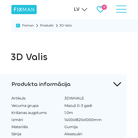
LV
Fixman
Produkti
3D Valis
3D Valis
Produkta informācija
Artikuls
3DWHALE
Vecuma grupa
Mazuļi 0-3 gadi
Krišanas augstums
1.0m
Izmēri
1400x1820x1000mm
Materiāls
Gumija
Sērija
Aksesuāri