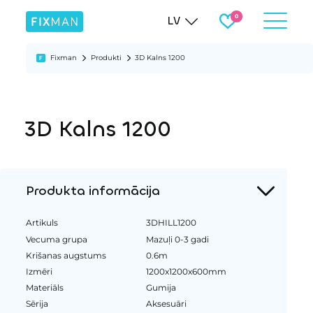
LV
Fixman
Produkti
3D Kalns 1200
3D Kalns 1200
Produkta informācija
Artikuls
3DHILL1200
Vecuma grupa
Mazuļi 0-3 gadi
Krišanas augstums
0.6m
Izmēri
1200x1200x600mm
Materiāls
Gumija
Sērija
Aksesuāri