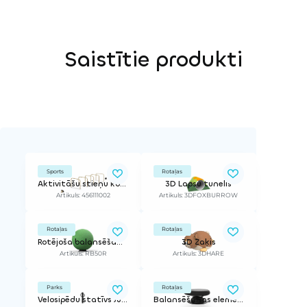
Saistītie produkti
Sports
Rotaļas
Aktivitāšu stieņu komplekts (5gab) ar gala pagrieziena elementiem
3D Lapsu tunelis
Artikuls: 456111002
Artikuls: 3DFOXBURROW
Rotaļas
Rotaļas
Rotējoša balansēšanas bumba 50R (gumijas segumam), 50 cm ar noliekšanas un rotēšanas sistēmu
3D Zaķis
Artikuls: RB50R
Artikuls: 3DHARE
Parks
Rotaļas
Velosipēdu statīvs Jumbo
Balansēšanas elements ar atsperi, zālienam | ø 27 cm.ar montāžas kronšteinu 21,5 cm dziļumam