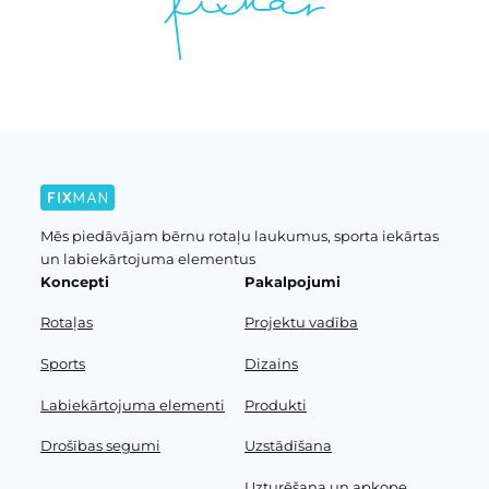
Mēs piedāvājam bērnu rotaļu laukumus, sporta iekārtas
un labiekārtojuma elementus
Koncepti
Pakalpojumi
Rotaļas
Projektu vadība
Sports
Dizains
Labiekārtojuma elementi
Produkti
Drošības segumi
Uzstādīšana
Uzturēšana un apkope