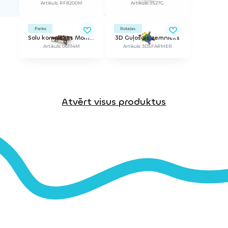
Artikuls: RF8200M
Artikuls: JS27G
Parks
Rotaļas
Solu komplekts Momentum, kvadrāta formā
3D Guļošais zemnieks
Artikuls: 061114M
Artikuls: 3DSFARMER
Atvērt visus produktus