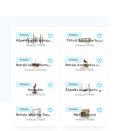
Rotaļas
Rotaļas
Kāpelēšanas komplekss Flora
Tiltiņš Rotējošie baļķi
Artikuls: 175599
Artikuls: 175532
Rotaļas
Rotaļas
Rotaļu laiva (Mumiņa produktu sērija)
Rotaļu komplekss mazajiem
Artikuls: MP0205
Artikuls: 175515
Rotaļas
Rotaļas
Karuselis
Šūpoles ar iekļautu groza sēdekli
Artikuls: 175570
Artikuls: 175576
Rotaļas
Rotaļas
Rotaļu iekārta Zivju slazds
Meža mājiņa
Artikuls: 175593
Artikuls: 175582