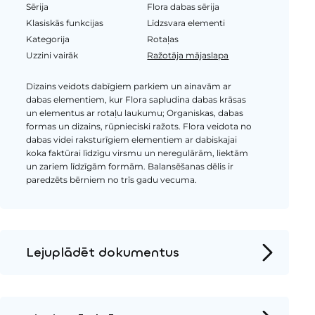
Sērija
Flora dabas sērija
Klasiskās funkcijas
Līdzsvara elementi
Kategorija
Rotaļas
Uzzini vairāk
Ražotāja mājaslapa
Dizains veidots dabīgiem parkiem un ainavām ar
dabas elementiem, kur Flora sapludina dabas krāsas
un elementus ar rotaļu laukumu; Organiskas, dabas
formas un dizains, rūpnieciski ražots. Flora veidota no
dabas videi raksturīgiem elementiem ar dabiskajai
koka faktūrai līdzīgu virsmu un neregulārām, liektām
un zariem līdzīgām formām. Balansēšanas dēlis ir
paredzēts bērniem no trīs gadu vecuma.
Lejuplādēt dokumentus
Produkta lapa
Instalācijas instrukcijas