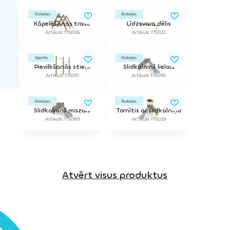
Rotaļas
Rotaļas
Kāpelēšanas trase
Līdzsvara dēlis
Artikuls: 175006
Artikuls: 175022
Sports
Rotaļas
Pievilkšanās stieņi
Slidkalniņš lielais
Artikuls: 175010
Artikuls: 175090
Rotaļas
Rotaļas
Slidkalniņš mazais
Tornītis ar slidkalniņu
Artikuls: 175089
Artikuls: 175029
Atvērt visus produktus