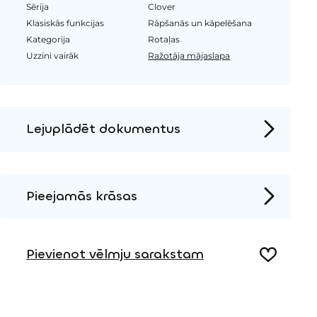
Sērija
Clover
Klasiskās funkcijas
Rāpšanās un kāpelēšana
Kategorija
Rotaļas
Uzzini vairāk
Ražotāja mājaslapa
Lejuplādēt dokumentus
Produkta lapa
Instalācijas instrukcijas
Pieejamās krāsas
2D DWG – Sānu skats
Koks
2D DWG – Augšas skats
Pievienot vēlmju sarakstam
3D DWG