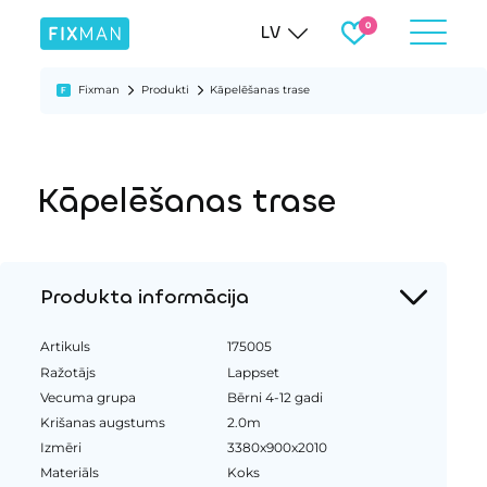
LV
Fixman
Produkti
Kāpelēšanas trase
Kāpelēšanas trase
Produkta informācija
Artikuls
175005
Ražotājs
Lappset
Vecuma grupa
Bērni 4-12 gadi
Krišanas augstums
2.0m
Izmēri
3380x900x2010
Materiāls
Koks