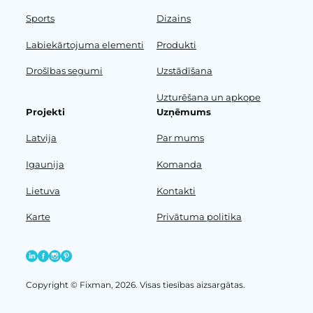
Sports
Dizains
Labiekārtojuma elementi
Produkti
Drošības segumi
Uzstādīšana
Uzturēšana un apkope
Projekti
Uzņēmums
Latvija
Par mums
Igaunija
Komanda
Lietuva
Kontakti
Karte
Privātuma politika
Copyright © Fixman, 2026. Visas tiesības aizsargātas.