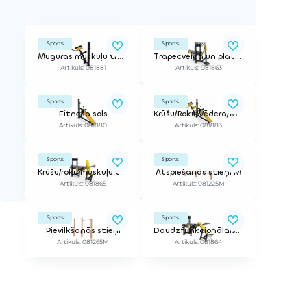
Sports
Sports
Muguras muskuļu trenažieris
Trapecveida un platā muskuļa trenažieris (regulējams smagums)
Artikuls: 081881
Artikuls: 081863
Sports
Sports
Fitnesa sols
Krūšu/Roku/Vēdera/Muguras muskuļu trenažieris
Artikuls: 081880
Artikuls: 081883
Sports
Sports
Krūšu/roku muskuļu trenažieris (regulējams smagums)
Atspiešanās stieņi M
Artikuls: 081865
Artikuls: 081225M
Sports
Sports
Pievilkšanās stieņi
Daudzfunkcionālais sols (slīpā leņķī)
Artikuls: 081265M
Artikuls: 081864