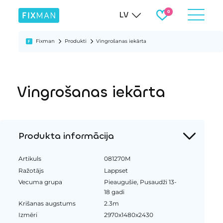
LV
Fixman
Produkti
Vingrošanas iekārta
Vingrošanas iekārta
Produkta informācija
Artikuls
081270M
Ražotājs
Lappset
Vecuma grupa
Pieaugušie, Pusaudži 13-
18 gadi
Krišanas augstums
2.3m
Izmēri
2970x1480x2430