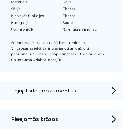
Materiāls
Koks
Sērija
Fitness
Klasiskās funkcijas
Fitness
Kategorija
Sports
Uzzini vairāk
Ražotāja mājaslapa
Stieņus var izmantot dažādiem treniņiem;
Vingrošanas iekārtai ir pievienoti arī daži citi
papildinājumi, kas ļauj paplašināt savu treniņu grafiku
un kopumā uzlabot labsajūtu;
Lejuplādēt dokumentus
Produkta lapa
Instalācijas instrukcijas
Pieejamās krāsas
2D DWG – Sānu skats
Metāls
2D DWG – Augšas skats