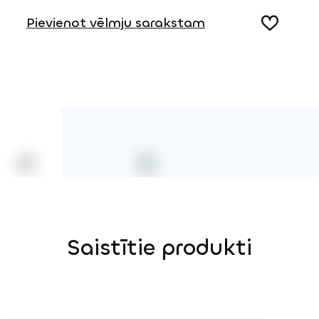
Pievienot vēlmju sarakstam
3D DWG
Koks
Saistītie produkti