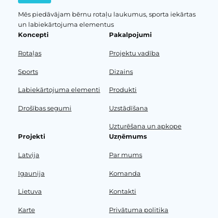
Mēs piedāvājam bērnu rotaļu laukumus, sporta iekārtas
un labiekārtojuma elementus
Koncepti
Pakalpojumi
Rotaļas
Projektu vadība
Sports
Dizains
Labiekārtojuma elementi
Produkti
Drošības segumi
Uzstādīšana
Uzturēšana un apkope
Projekti
Uzņēmums
Latvija
Par mums
Igaunija
Komanda
Lietuva
Kontakti
Karte
Privātuma politika