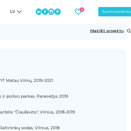
LV
Saņemt piedāvāj
Meklēt projektu
YIT Matau Vilnių, 2019-2021
 ir poilsio parkas, Panevėžys 2019
arželis "Čiauškutis", Vilnius, 2018-2019
Raitininkų sodas, Vilnius, 2018