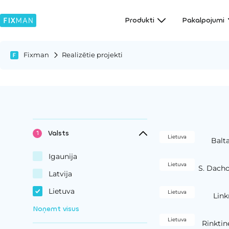
Produkti
Pakalpojumi
Fixman
Realizētie projekti
Valsts
Lietuva
Balta
Igaunija
Lietuva
S. Dacho
Latvija
Lietuva
Lietuva
Link
Noņemt visus
Lietuva
Rinktin