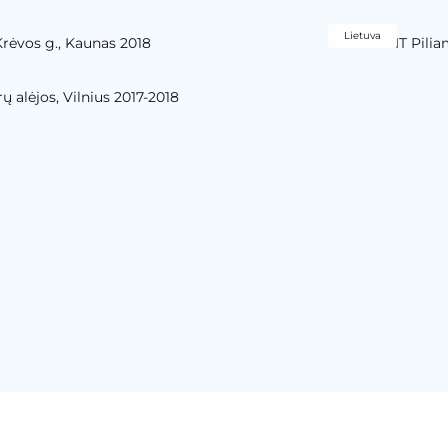
Lietuva
Krėvos g., Kaunas 2018
YIT Pili
ų alėjos, Vilnius 2017-2018