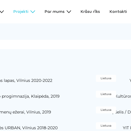
Projekti
Par mums
Krāsu rīks
Kontakti
Lietuva
s lapas, Vilnius 2020-2022
Lietuva
 progimnazija, Klaipėda, 2019
Kultūros
Lietuva
menų ežerai, Vilnius, 2019
Lopšelis / D
Lietuva
ės URBAN, Vilnius 2018-2020
YIT 