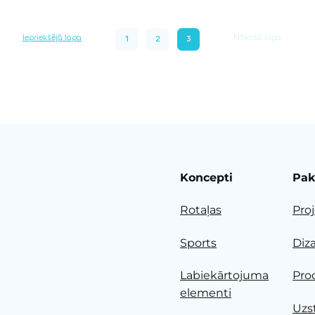
Iepriekšējā lapa
Nākošā lapa
1
2
3
Koncepti
Pak
Rotaļas
Pro
Sports
Diz
Labiekārtojuma
Pro
elementi
Uzs