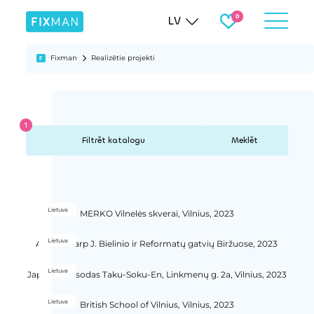
LV
Fixman
Realizētie projekti
Meklēt
Lietuva
MERKO Vilnelės skverai, Vilnius, 2023
Lietuva
Aikštelė tarp J. Bielinio ir Reformatų gatvių Biržuose, 2023
Lietuva
Japoniškas sodas Taku-Soku-En, Linkmenų g. 2a, Vilnius, 2023
Lietuva
British School of Vilnius, Vilnius, 2023