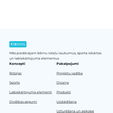
Iepriekšējā lapa
Nākošā lapa
Mēs piedāvājam bērnu rotaļu laukumus, sporta iekārtas
un labiekārtojuma elementus
Koncepti
Pakalpojumi
Rotaļas
Projektu vadība
Sports
Dizains
Labiekārtojuma elementi
Produkti
Drošības segumi
Uzstādīšana
Uzturēšana un apkope