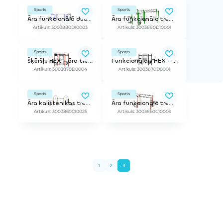
Sports
Sports
Āra funkcionālā dubultā sešstūra stacija
Āra funkcionālo treniņu stacija
Artikuls: 3003880D10003
Artikuls: 3003880D10001
Sports
Sports
Šķēršļu HEX – āra treniņu stacija ar šķēršļu elementiem
Funkcionālais HEX – āra treniņu stacija
Artikuls: 3003870D0004
Artikuls: 3003870D0001
Sports
Sports
Āra kalistenikas treniņu stacija
Āra funkcionālo treniņu stacija
Artikuls: 3003860C10025
Artikuls: 3003860C10009
1
2
3
Iepriekšējā lapa
Nākošā lapa