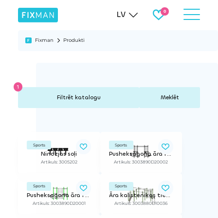
LV
Fixman
Produkti
Meklēt
Sports
Sports
Nindzjas soļi
Pusheksāgona āra funkcionālo treniņu stacija
Artikuls: 3005202
Artikuls: 3003890D20002
Sports
Sports
Pusheksagona āra funkcionālo treniņu stacija
Āra kalistenikas treniņu stacija
Artikuls: 3003890D20001
Artikuls: 3003880D10036