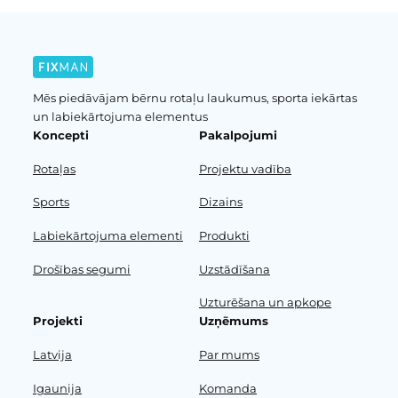
Mēs piedāvājam bērnu rotaļu laukumus, sporta iekārtas
un labiekārtojuma elementus
Koncepti
Pakalpojumi
Rotaļas
Projektu vadība
Sports
Dizains
Labiekārtojuma elementi
Produkti
Drošības segumi
Uzstādīšana
Uzturēšana un apkope
Projekti
Uzņēmums
Latvija
Par mums
Igaunija
Komanda