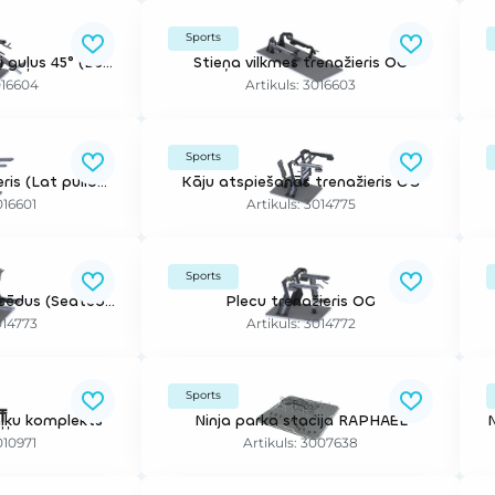
Sports
Trenažieris spiešanai guļus 45° (Bench press 45 DEG OG)
Stieņa vilkmes trenažieris OG
016604
Artikuls: 3016603
Sports
Pievilkšanās trenažieris (Lat pulldown OG)
Kāju atspiešanās trenažieris OG
016601
Artikuls: 3014775
Sports
Airēšanas trenžieris sēdus (Seated Row OG)
Plecu trenažieris OG
014773
Artikuls: 3014772
Sports
aļķu komplekts
Ninja parka stacija RAPHAEL
010971
Artikuls: 3007638