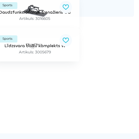
Sports
Daudzfunkcionālais trenažieris OG
Artikuls: 3016605
Sports
Līdzsvara baļķu komplekts W
Artikuls: 3005679