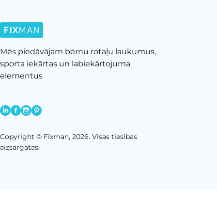
Tīklu kāpelēšana
Trenažieri
Wallhola
Ūdens spēles
Nav norādīts
Velosipēdu statīvi
Mēs piedāvājam bērnu rotaļu laukumus,
Noņemt visus
sporta iekārtas un labiekārtojuma
elementus
Copyright © Fixman, 2026. Visas tiesības
aizsargātas.