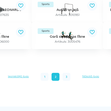
Sports
ija LEONARDO
Augšā un lejā
007635
Artikuls: 3010951
Sports
 līkne
Garā skriešanas līkne
006000
Artikuls: 3005476
Iepriekšējā lapa
Nākošā lapa
1
2
3