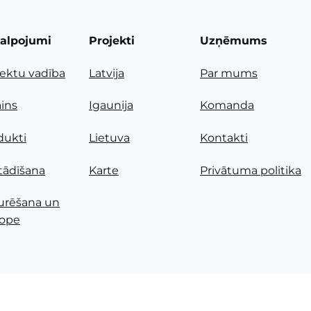
alpojumi
Projekti
Uzņēmums
jektu vadība
Latvija
Par mums
ains
Igaunija
Komanda
dukti
Lietuva
Kontakti
tādīšana
Karte
Privātuma politika
urēšana un
ope