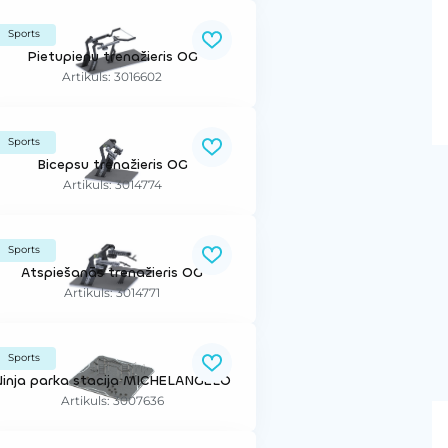
Sports
Pietupienu trenažieris OG
Artikuls: 3016602
Sports
Bicepsu trenažieris OG
Artikuls: 3014774
Sports
Atspiešanās trenažieris OG
Artikuls: 3014771
Sports
Ninja parka stacija MICHELANGELO
Artikuls: 3007636