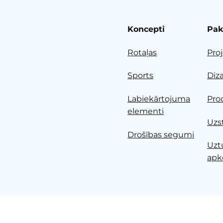
Koncepti
Pak
Rotaļas
Pro
Sports
Diz
Labiekārtojuma
Pro
elementi
Uzs
Drošības segumi
Uzt
apk