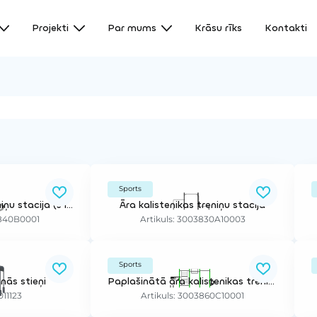
Projekti
Par mums
Krāsu rīks
Kontakti
Sports
Āra funkcionālo treniņu stacija (5 lietotājiem)
Āra kalistenikas treniņu stacija
3840B0001
Artikuls: 3003830A10003
Sports
nās stieņi
Paplašinātā āra kalistenikas treniņu stacija (15 lietotājiem)
011123
Artikuls: 3003860C10001