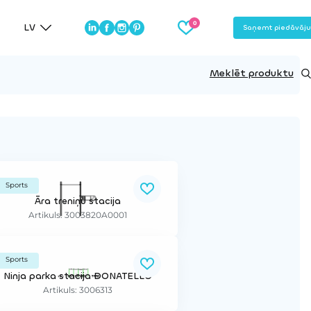
LV
Saņemt piedāvāj
Meklēt produktu
Sports
Āra treniņu stacija
Artikuls: 3003820A0001
Sports
Ninja parka stacija DONATELLO
Artikuls: 3006313