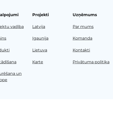
alpojumi
Projekti
Uzņēmums
jektu vadība
Latvija
Par mums
ains
Igaunija
Komanda
dukti
Lietuva
Kontakti
tādīšana
Karte
Privātuma politika
urēšana un
ope