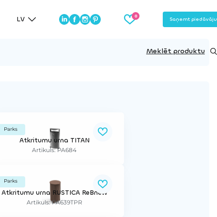
LV
Saņemt piedāvāj
Meklēt produktu
Parks
Atkritumu urna TITAN
Artikuls: PA684
Parks
Atkritumu urna RUSTICA ReBnew
Artikuls: PA639TPR