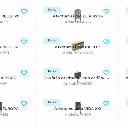
Parks
a RELEU 90
Atkritumu urna ELIPSIS 50
PA657
Artikuls: PA656
Parks
a RUSTICA
Atkritumu urna PICCO 3
PA639T
Artikuls: PA664S3
Parks
na PICCO
Divkārša atkritumu urna ar šūpojošu mehānismu
PA664
Artikuls: PA623D
Parks
na EUROPA
Atkritumu urna VIDA XXI
PA628
Artikuls: PA679