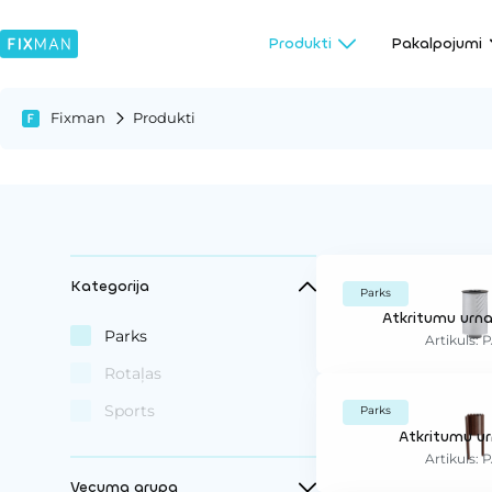
Produkti
Pakalpojumi
Fixman
Produkti
Kategorija
Parks
Atkritumu urn
Parks
Artikuls: 
Rotaļas
Sports
Parks
Atkritumu u
Artikuls: 
Vecuma grupa