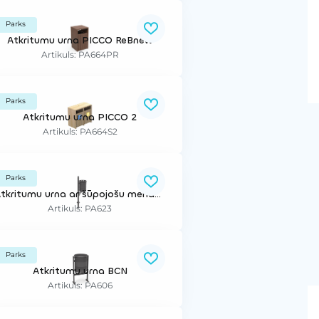
Parks
Atkritumu urna PICCO ReBnew
Artikuls: PA664PR
Parks
Atkritumu urna PICCO 2
Artikuls: PA664S2
Parks
Atkritumu urna ar šūpojošu mehānismu
Artikuls: PA623
Parks
Atkritumu urna BCN
Artikuls: PA606