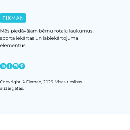
Tīklu kāpelēšana
Trenažieri
Wallhola
Ūdens spēles
Nav norādīts
Velosipēdu statīvi
Mēs piedāvājam bērnu rotaļu laukumus,
Noņemt visus
sporta iekārtas un labiekārtojuma
elementus
Copyright © Fixman, 2026. Visas tiesības
aizsargātas.