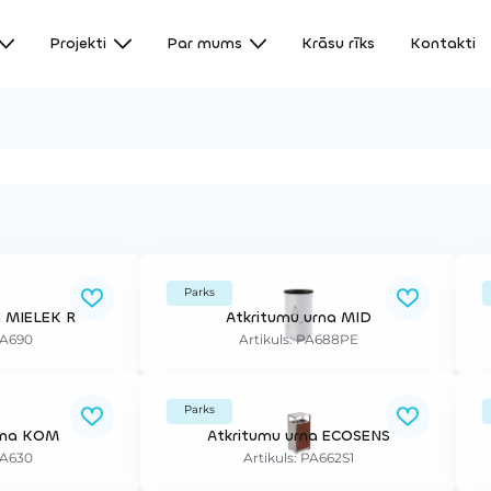
Projekti
Par mums
Krāsu rīks
Kontakti
Parks
a MIELEK R
Atkritumu urna MID
PA690
Artikuls: PA688PE
Parks
rna KOM
Atkritumu urna ECOSENS
PA630
Artikuls: PA662S1