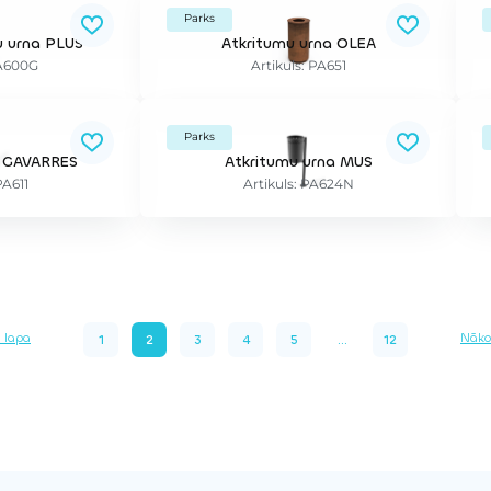
Parks
u urna PLUS
Atkritumu urna OLEA
PA600G
Artikuls: PA651
Parks
a GAVARRES
Atkritumu urna MUS
PA611
Artikuls: PA624N
ā lapa
Nāko
1
2
3
4
5
...
12