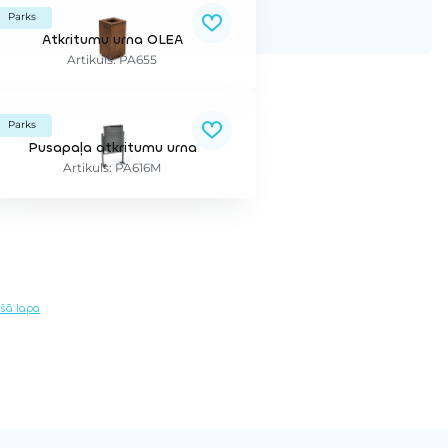
Parks
Atkritumu urna OLEA
Artikuls: PA655
Parks
Pusapaļa atkritumu urna
Artikuls: PA616M
šā lapa